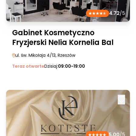
4.72
/5
Gabinet Kosmetyczno
Fryzjerski Nelia Kornelia Bal
ul. św. Mikołaja 4/13
, Rzeszów
Teraz otwarte
Dzisiaj:
09:00-19:00
5.00
/5