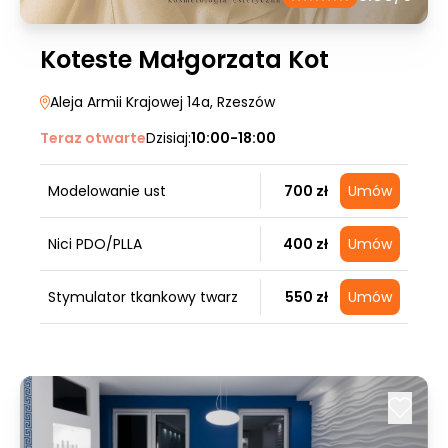
Koteste Małgorzata Kot
Aleja Armii Krajowej 14a
, Rzeszów
Teraz otwarte
Dzisiaj:
10:00-18:00
Modelowanie ust
700 zł
Umów
Nici PDO/PLLA
400 zł
Umów
Stymulator tkankowy twarz
550 zł
Umów