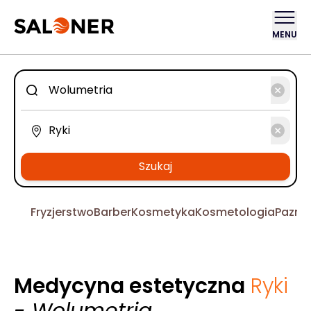
MENU
Szukaj
Fryzjerstwo
Barber
Kosmetyka
Kosmetologia
Pazno
Medycyna estetyczna
Ryki