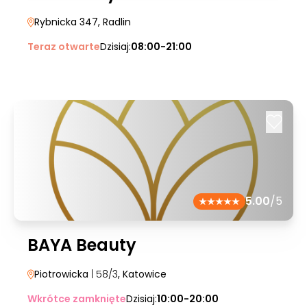
Rybnicka 347
, Radlin
Teraz otwarte
Dzisiaj:
08:00-21:00
5.00
/5
BAYA Beauty
Piotrowicka
| 58/3
, Katowice
Wkrótce zamknięte
Dzisiaj:
10:00-20:00