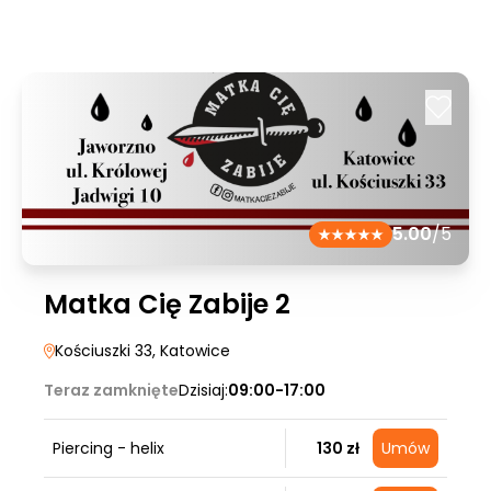
5.00
/5
Matka Cię Zabije 2
Kościuszki 33
, Katowice
Teraz zamknięte
Dzisiaj:
09:00-17:00
Piercing - helix
130 zł
Umów