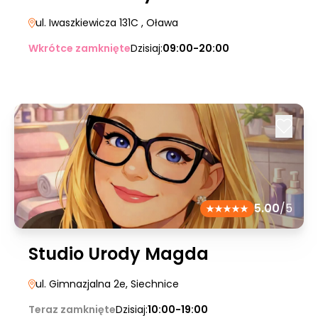
ul. Iwaszkiewicza 131C
, Oława
Wkrótce zamknięte
Dzisiaj:
09:00-20:00
5.00
/5
Studio Urody Magda
ul. Gimnazjalna 2e
, Siechnice
Teraz zamknięte
Dzisiaj:
10:00-19:00