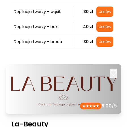
Depilacja twarzy - wąsik
30 zł
Umów
Depilacja twarzy - baki
40 zł
Umów
Depilacja twarzy - broda
30 zł
Umów
5.00
/5
La-Beauty