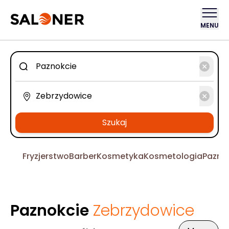
MENU
Szukaj
Fryzjerstwo
Barber
Kosmetyka
Kosmetologia
Pazno
Paznokcie
Zebrzydowice