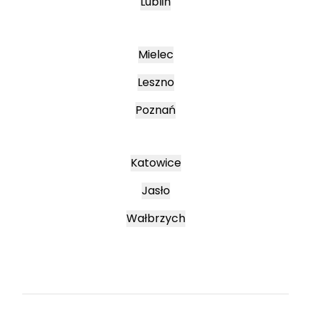
Lublin
Mielec
Leszno
Poznań
Katowice
Jasło
Wałbrzych