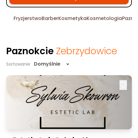
Fryzjerstwo
Barber
Kosmetyka
Kosmetologia
Pazno
Paznokcie
Zebrzydowice
Domyślnie
Sortowanie