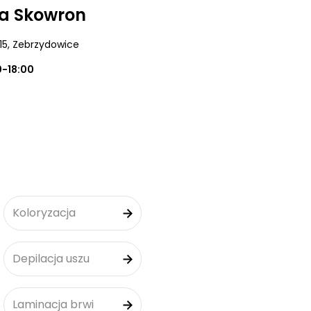
ia Skowron
15
, Zebrzydowice
0-18:00
Koloryzacja
Depilacja uszu
Laminacja brwi