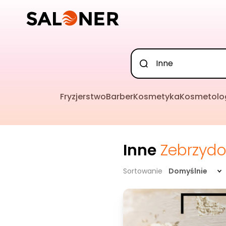
Fryzjerstwo
Barber
Kosmetyka
Kosmetolo
Inne
Zebrzyd
Sortowanie
Domyślnie