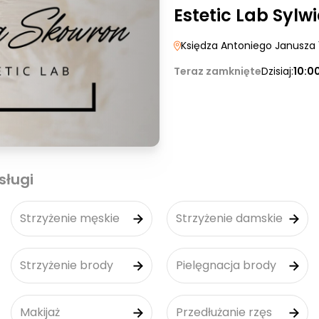
Estetic Lab Sylw
Księdza Antoniego Janusza 
Teraz zamknięte
Dzisiaj:
10:0
sługi
Strzyżenie męskie
Strzyżenie damskie
Strzyżenie brody
Pielęgnacja brody
Makijaż
Przedłużanie rzęs