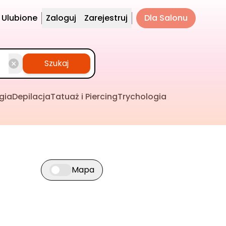
Ulubione
Zaloguj
Zarejestruj
Dla Salonu
Szukaj
gia
Depilacja
Tatuaż i Piercing
Trychologia
Mapa
Przełącz widok mapy