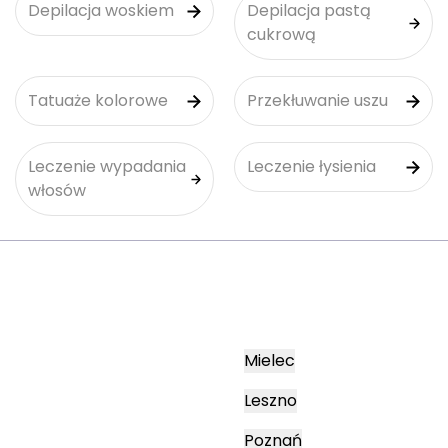
Depilacja woskiem
Depilacja pastą
cukrową
Tatuaże kolorowe
Przekłuwanie uszu
Leczenie wypadania
Leczenie łysienia
włosów
Mielec
Leszno
Poznań