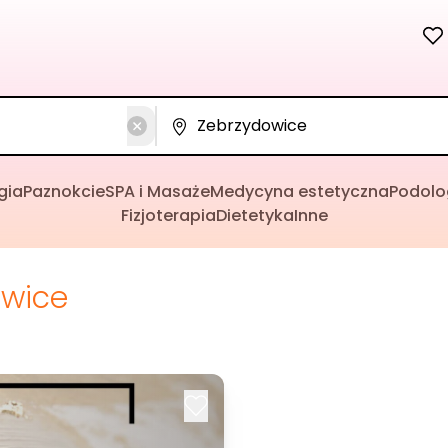
gia
Paznokcie
SPA i Masaże
Medycyna estetyczna
Podolo
Fizjoterapia
Dietetyka
Inne
owice