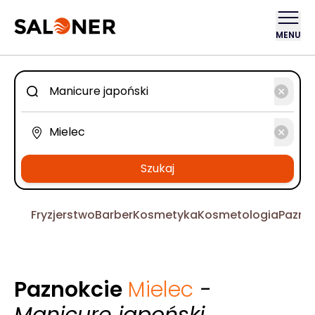
MENU
Szukaj
Fryzjerstwo
Barber
Kosmetyka
Kosmetologia
Pazno
Paznokcie
Mielec
-