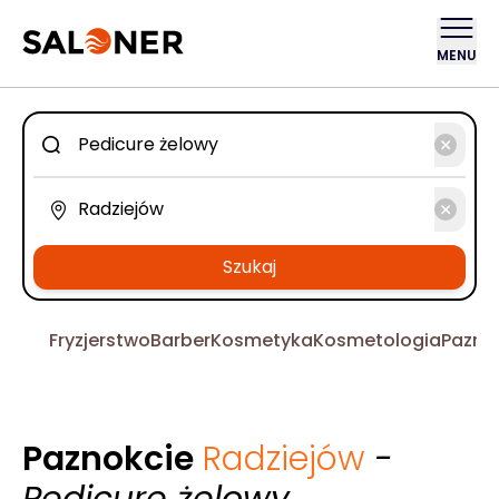
MENU
Szukaj
Fryzjerstwo
Barber
Kosmetyka
Kosmetologia
Pazno
Paznokcie
Radziejów
-