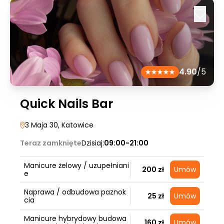
4.90
/5
Quick Nails Bar
3 Maja 30
, Katowice
Teraz zamknięte
Dzisiaj:
09:00-21:00
Manicure żelowy / uzupełniani
200 zł
Umów
e
Naprawa / odbudowa paznok
25 zł
Umów
cia
Manicure hybrydowy budowa
160 zł
Umów