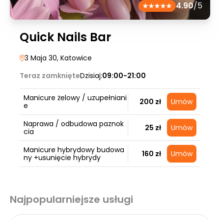
4.90
/5
Quick Nails Bar
3 Maja 30
, Katowice
Teraz zamknięte
Dzisiaj:
09:00-21:00
Manicure żelowy / uzupełniani
200 zł
Umów
e
Naprawa / odbudowa paznok
25 zł
Umów
cia
Manicure hybrydowy budowa
160 zł
Umów
ny +usunięcie hybrydy
Najpopularniejsze usługi