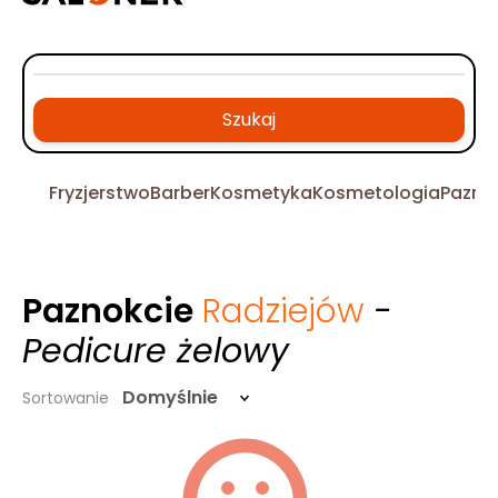
Szukaj
Fryzjerstwo
Barber
Kosmetyka
Kosmetologia
Pazno
Paznokcie
Radziejów
-
Pedicure żelowy
Domyślnie
Sortowanie