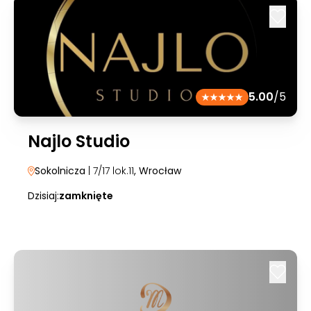
5.00
/5
Najlo Studio
Sokolnicza
| 7/17 lok.11
, Wrocław
Dzisiaj:
zamknięte