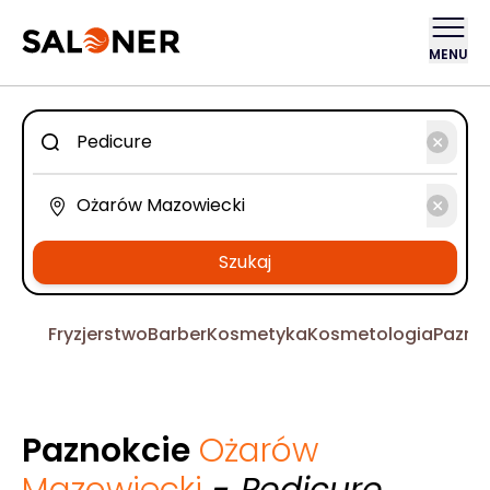
MENU
Szukaj
Fryzjerstwo
Barber
Kosmetyka
Kosmetologia
Pazno
Paznokcie
Ożarów