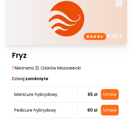
4.74
/5
Fryz
Nieznana 21
, Ożarów Mazowiecki
Dzisiaj:
zamknięte
Manicure hybrydowy
65 zł
Umów
Pedicure hybrydowy
90 zł
Umów