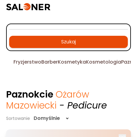
Szukaj
Fryzjerstwo
Barber
Kosmetyka
Kosmetologia
Pazno
Paznokcie
Ożarów
Mazowiecki
- Pedicure
Domyślnie
Sortowanie