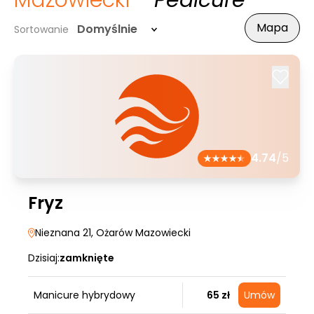
Mazowiecki
- Pedicure
Mapa
Domyślnie
Sortowanie
4.74
/5
Fryz
Nieznana 21
, Ożarów Mazowiecki
Dzisiaj:
zamknięte
Manicure hybrydowy
65 zł
Umów