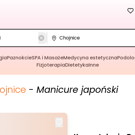
gia
Paznokcie
SPA i Masaże
Medycyna estetyczna
Podolo
Fizjoterapia
Dietetyka
Inne
ojnice
- Manicure japoński