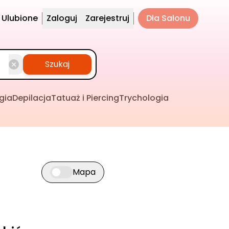
Ulubione
Zaloguj
Zarejestruj
Dla Salonu
Szukaj
gia
Depilacja
Tatuaż i Piercing
Trychologia
Mapa
Przełącz widok mapy