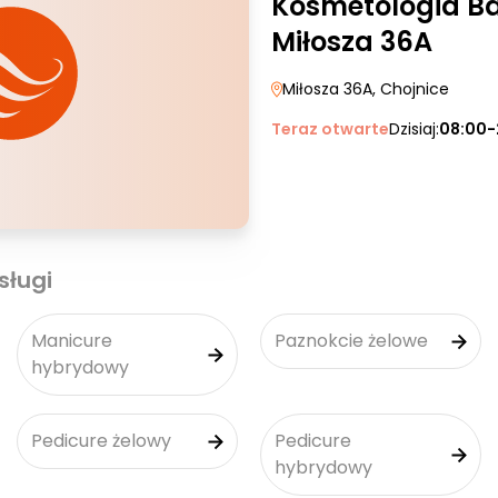
Kosmetologia Ba
Miłosza 36A
Miłosza 36A
, Chojnice
Teraz otwarte
Dzisiaj:
08:00-
sługi
Manicure
Paznokcie żelowe
hybrydowy
Pedicure żelowy
Pedicure
hybrydowy