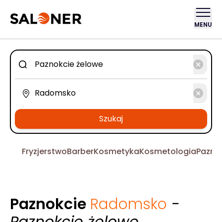
MENU
Szukaj
Fryzjerstwo
Barber
Kosmetyka
Kosmetologia
Pazno
Paznokcie
Radomsko
-