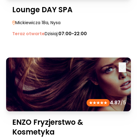
Lounge DAY SPA
Mickiewicza 18a
, Nysa
Teraz otwarte
Dzisiaj:
07:00-22:00
4.87
/5
ENZO Fryzjerstwo &
Kosmetyka