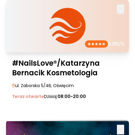
5.00
/5
#NailsLove®/Katarzyna
Bernacik Kosmetologia
ul. Zaborska 5/4B
, Oświęcim
Teraz otwarte
Dzisiaj:
08:00-20:00