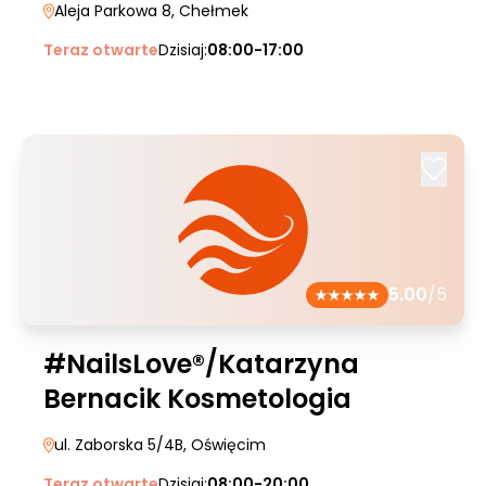
Aleja Parkowa 8
, Chełmek
Teraz otwarte
Dzisiaj:
08:00-17:00
5.00
/5
#NailsLove®/Katarzyna
Bernacik Kosmetologia
ul. Zaborska 5/4B
, Oświęcim
Teraz otwarte
Dzisiaj:
08:00-20:00