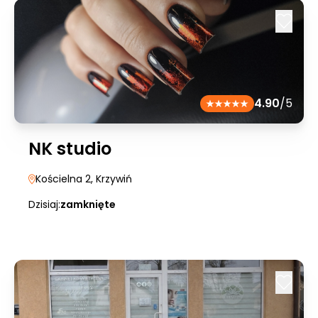
4.90
/5
NK studio
Kościelna 2
, Krzywiń
Dzisiaj:
zamknięte