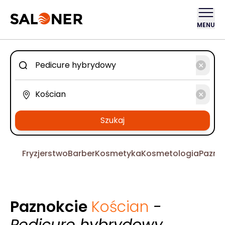
MENU
Szukaj
Fryzjerstwo
Barber
Kosmetyka
Kosmetologia
Pazno
Paznokcie
Kościan
-