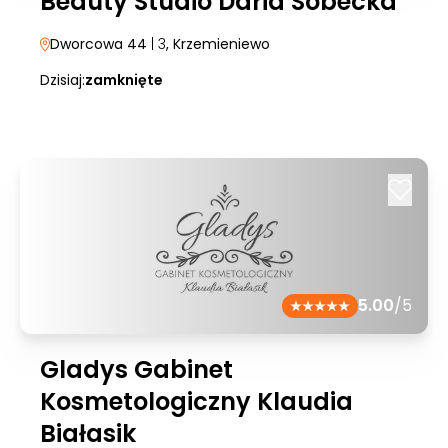
Beauty Studio Daria Sobecka
Dworcowa 44
| 3
, Krzemieniewo
Dzisiaj:
zamknięte
5.00
/5
Gladys Gabinet
Kosmetologiczny Klaudia
Białasik