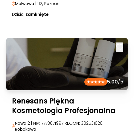
Malwowa
| 112
, Poznań
Dzisiaj:
zamknięte
5.00
/5
Renesans Piękna
Kosmetologia Profesjonalna
Nowa 2
| NIP: 7773071997 REGON: 302531620
,
Robakowo