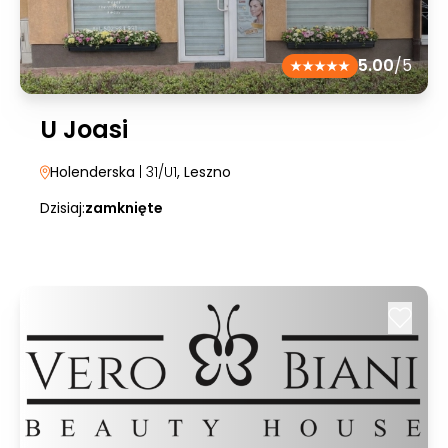
5.00
/5
U Joasi
Holenderska
| 31/U1
, Leszno
Dzisiaj:
zamknięte