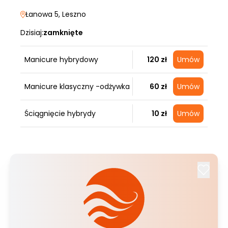
Łanowa 5
, Leszno
Dzisiaj:
zamknięte
Manicure hybrydowy
120 zł
Umów
Manicure klasyczny -odżywka
60 zł
Umów
Ściągnięcie hybrydy
10 zł
Umów