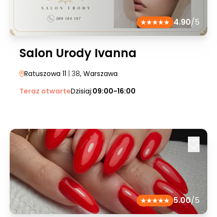
4.90
/5
Salon Urody Ivanna
Ratuszowa 11
| 38
, Warszawa
Teraz otwarte
Dzisiaj:
09:00-16:00
5.00
/5