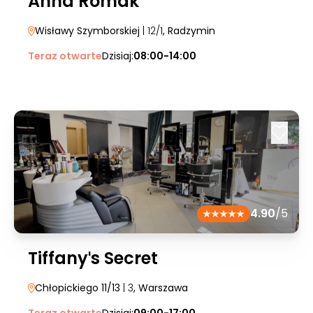
Anna Romak
Wisławy Szymborskiej
| 12/1
, Radzymin
Teraz otwarte
Dzisiaj:
08:00-14:00
4.90
/5
Tiffanyˈs Secret
Chłopickiego 11/13
| 3
, Warszawa