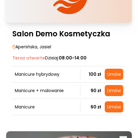
Salon Demo Kosmetyczka
Apenińska
, Jasiel
Teraz otwarte
Dzisiaj:
08:00-14:00
Manicure hybrydowy
100 zł
Umów
Manicure + malowanie
90 zł
Umów
Manicure
60 zł
Umów