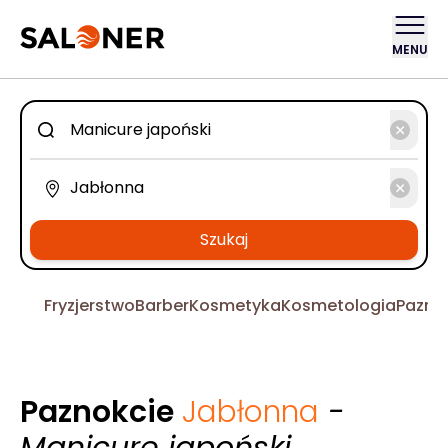
MENU
Szukaj
Fryzjerstwo
Barber
Kosmetyka
Kosmetologia
Pazno
Paznokcie
Jabłonna
-