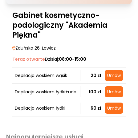
Gabinet kosmetyczno-
podologiczny "Akademia
Piękna"
Zduńska 26
, Łowicz
Teraz otwarte
Dzisiaj:
08:00-15:00
Depilacja woskiem wąsik
20 zł
Umów
Depilacja woskiem łydki+uda
100 zł
Umów
Depilacja woskiem łydki
60 zł
Umów
Najpopularniejsze usługi