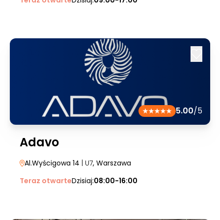
Teraz otwarte
Dzisiaj:
09:00-17:00
5.00
/5
Adavo
Al.Wyścigowa 14
| U7
, Warszawa
Teraz otwarte
Dzisiaj:
08:00-16:00