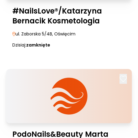
#NailsLove®/Katarzyna
Bernacik Kosmetologia
ul. Zaborska 5/4B
, Oświęcim
Dzisiaj:
zamknięte
PodoNails&Beauty Marta