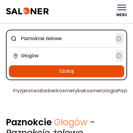
MENU
Szukaj
Fryzjerstwo
Barber
Kosmetyka
Kosmetologia
Pazno
Paznokcie
Głogów
-