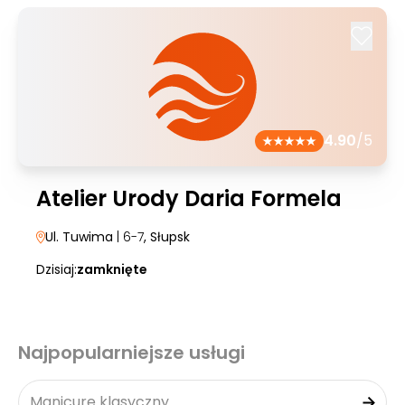
4.90
/5
Atelier Urody Daria Formela
Ul. Tuwima
| 6-7
, Słupsk
Dzisiaj:
zamknięte
Najpopularniejsze usługi
Manicure klasyczny