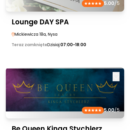
5.00
/5
Lounge DAY SPA
Mickiewicza 18a
, Nysa
Teraz zamknięte
Dzisiaj:
07:00-18:00
5.00
/5
Be Queen Kinga Stychlerz