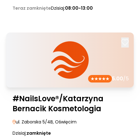
Teraz zamknięte
Dzisiaj:
08:00-13:00
5.00
/5
#NailsLove®/Katarzyna
Bernacik Kosmetologia
ul. Zaborska 5/4B
, Oświęcim
Dzisiaj:
zamknięte