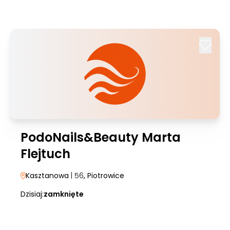
PodoNails&Beauty Marta
Flejtuch
Kasztanowa
| 56
, Piotrowice
Dzisiaj:
zamknięte