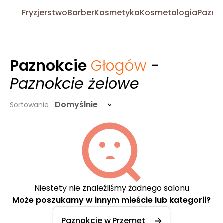
Fryzjerstwo
Barber
Kosmetyka
Kosmetologia
Pazno
Paznokcie
Głogów
-
Paznokcie żelowe
Domyślnie
Sortowanie
Niestety nie znaleźliśmy żadnego salonu
Może poszukamy w innym mieście lub kategorii?
Paznokcie w Przemęt