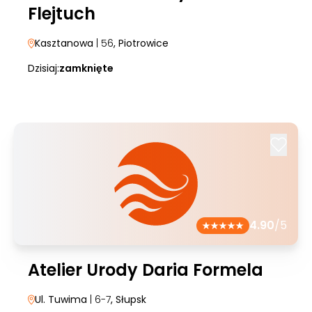
Flejtuch
Kasztanowa
| 56
, Piotrowice
Dzisiaj:
zamknięte
4.90
/5
Atelier Urody Daria Formela
Ul. Tuwima
| 6-7
, Słupsk