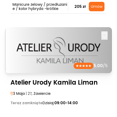
Manicure żelowy / przedłużani
205 zł
Umów
e / kolor hybryda -krótkie
5.00
/5
Atelier Urody Kamila Liman
3 Maja
| 27
, Zawiercie
Teraz zamknięte
Dzisiaj:
09:00-14:00