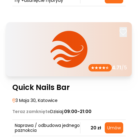
ny +usunięcie hybrydy
4.71
/5
Quick Nails Bar
3 Maja 30
, Katowice
Teraz zamknięte
Dzisiaj:
09:00-21:00
Naprawa / odbudowa jednego
20 zł
Umów
paznokcia