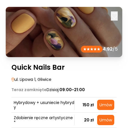
4.92
/5
Quick Nails Bar
ul. Lipowa 1
, Gliwice
Teraz zamknięte
Dzisiaj:
09:00-21:00
Hybrydowy + usuniecie hybryd
150 zł
Umów
y
Zdobienie ręczne artystyczne
20 zł
Umów
*