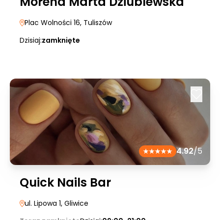
Morena Marta Dziublewska
Plac Wolności 16
, Tuliszów
Dzisiaj:
zamknięte
4.92
/5
Quick Nails Bar
ul. Lipowa 1
, Gliwice