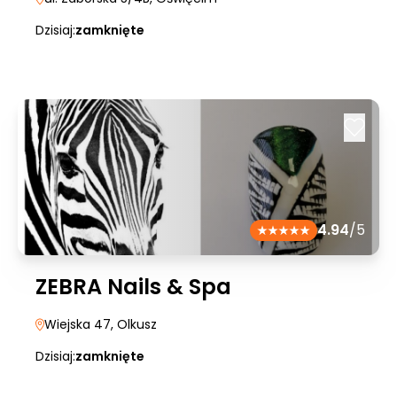
Dzisiaj:
zamknięte
4.94
/5
ZEBRA Nails & Spa
Wiejska 47
, Olkusz
Dzisiaj:
zamknięte