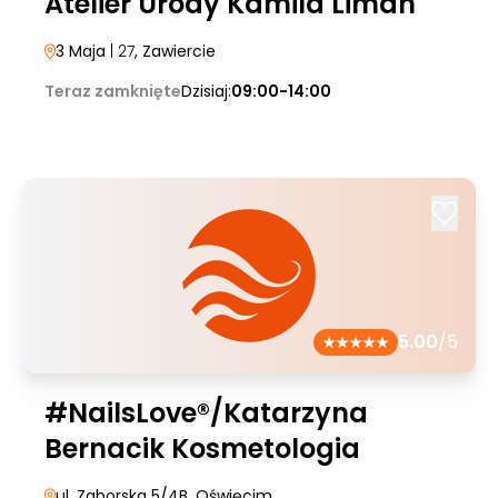
Atelier Urody Kamila Liman
3 Maja
| 27
, Zawiercie
Teraz zamknięte
Dzisiaj:
09:00-14:00
5.00
/5
#NailsLove®/Katarzyna
Bernacik Kosmetologia
ul. Zaborska 5/4B
, Oświęcim