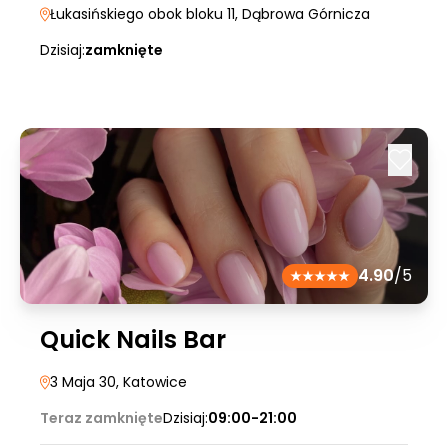
Łukasińskiego obok bloku 11
, Dąbrowa Górnicza
Dzisiaj:
zamknięte
4.90
/5
Quick Nails Bar
3 Maja 30
, Katowice
Teraz zamknięte
Dzisiaj:
09:00-21:00