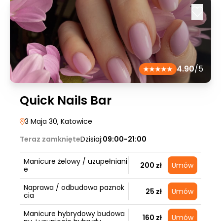
4.90
/5
Quick Nails Bar
3 Maja 30
, Katowice
Teraz zamknięte
Dzisiaj:
09:00-21:00
Manicure żelowy / uzupełniani
200 zł
Umów
e
Naprawa / odbudowa paznok
25 zł
Umów
cia
Manicure hybrydowy budowa
160 zł
Umów