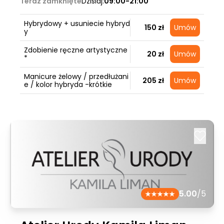
Teraz zamknięte
Dzisiaj:
09:00-21:00
Hybrydowy + usuniecie hybryd
150 zł
Umów
y
Zdobienie ręczne artystyczne
20 zł
Umów
*
Manicure żelowy / przedłużani
205 zł
Umów
e / kolor hybryda -krótkie
5.00
/5