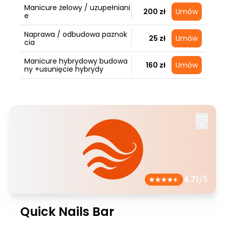
Manicure żelowy / uzupełniani
200 zł
Umów
e
Naprawa / odbudowa paznok
25 zł
Umów
cia
Manicure hybrydowy budowa
160 zł
Umów
ny +usunięcie hybrydy
4.71
/5
Quick Nails Bar