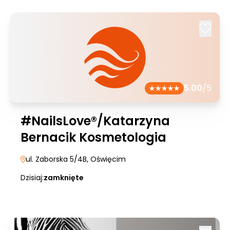
5.00
/5
#NailsLove®/Katarzyna
Bernacik Kosmetologia
ul. Zaborska 5/4B
, Oświęcim
Dzisiaj:
zamknięte