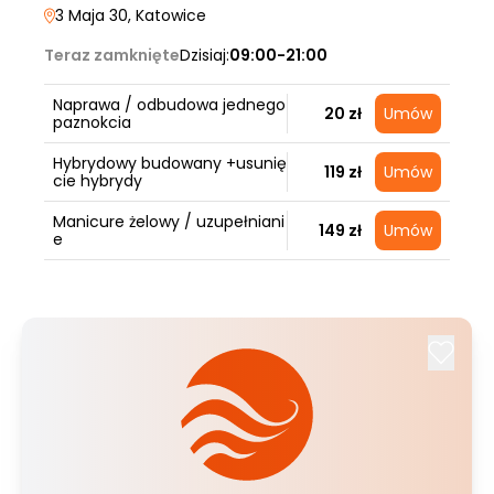
3 Maja 30
, Katowice
Teraz zamknięte
Dzisiaj:
09:00-21:00
Naprawa / odbudowa jednego
20 zł
Umów
paznokcia
Hybrydowy budowany +usunię
119 zł
Umów
cie hybrydy
Manicure żelowy / uzupełniani
149 zł
Umów
e