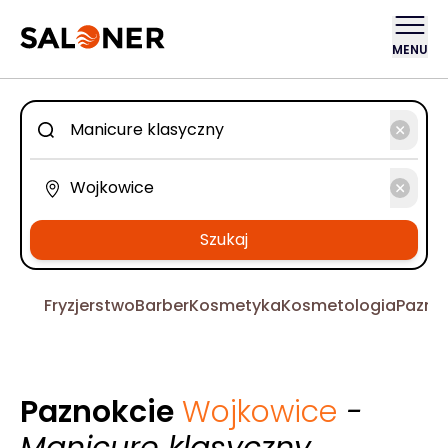
MENU
Szukaj
Fryzjerstwo
Barber
Kosmetyka
Kosmetologia
Pazno
Paznokcie
Wojkowice
-