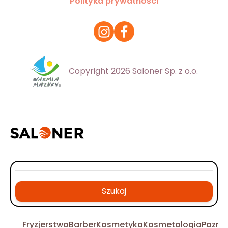
Polityka prywatności
Copyright 2026 Saloner Sp. z o.o.
Szukaj
Fryzjerstwo
Barber
Kosmetyka
Kosmetologia
Pazno