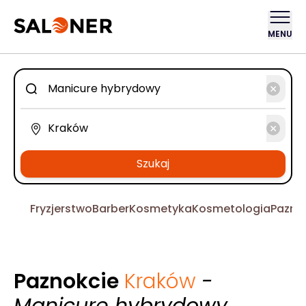
MENU
Szukaj
Fryzjerstwo
Barber
Kosmetyka
Kosmetologia
Pazno
Paznokcie
Kraków
-