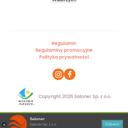
Regulamin
Regulaminy promocyjne
Polityka prywatności
Copyright 2026 Saloner Sp. z o.o.
Saloner
Ta strona korzysta z plików cookies. Aby dowiedzieć się
Zobacz
Saloner Sp. z o.o.