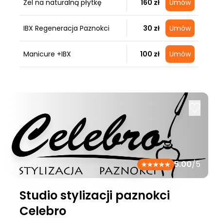
Żel na naturalną płytkę
160 zł
Umów
IBX Regeneracja Paznokci
30 zł
Umów
Manicure +IBX
100 zł
Umów
5.00
/5
Studio stylizacji paznokci
Celebro