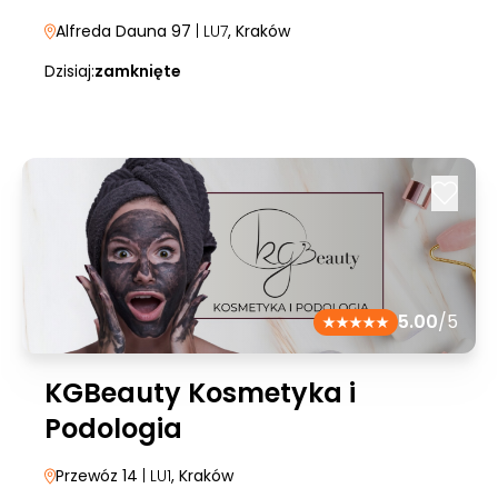
Alfreda Dauna 97
| LU7
, Kraków
Dzisiaj:
zamknięte
5.00
/5
KGBeauty Kosmetyka i
Podologia
Przewóz 14
| LU1
, Kraków