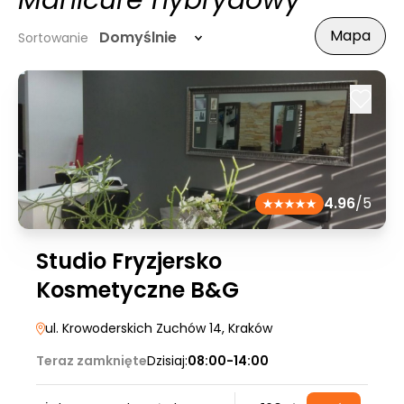
Manicure hybrydowy
Mapa
Domyślnie
Sortowanie
4.96
/5
Studio Fryzjersko
Kosmetyczne B&G
ul. Krowoderskich Zuchów 14
, Kraków
Teraz zamknięte
Dzisiaj:
08:00-14:00