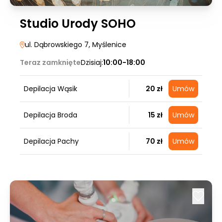
Studio Urody SOHO
ul. Dąbrowskiego 7
, Myślenice
Teraz zamknięte
Dzisiaj:
10:00-18:00
Depilacja Wąsik
20 zł
Umów
Depilacja Broda
15 zł
Umów
Depilacja Pachy
70 zł
Umów