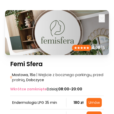
4.98
/5
Femi Sfera
Mostowa, 16a
| Wejście z bocznego parkingu, przed
pralnią
, Dobczyce
Wkrótce zamknięte
Dzisiaj:
08:00-20:00
Endermologia LPG 35 min
180 zł
Umów