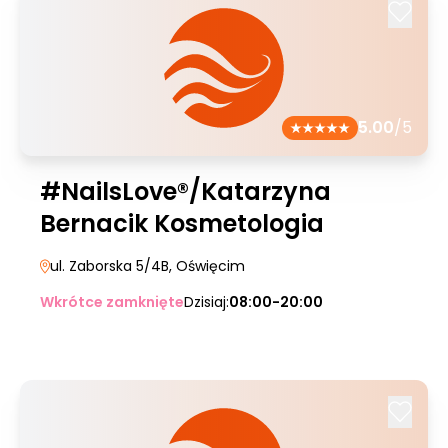
5.00
/5
#NailsLove®/Katarzyna
Bernacik Kosmetologia
ul. Zaborska 5/4B
, Oświęcim
Wkrótce zamknięte
Dzisiaj:
08:00-20:00