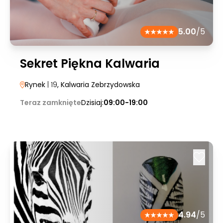
5.00
/5
Sekret Piękna Kalwaria
Rynek
| 19
, Kalwaria Zebrzydowska
Teraz zamknięte
Dzisiaj:
09:00-19:00
4.94
/5