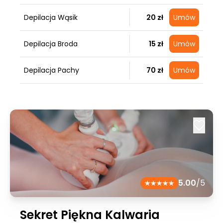
Depilacja Wąsik
20 zł
Umów
Depilacja Broda
15 zł
Umów
Depilacja Pachy
70 zł
Umów
5.00
/5
Sekret Piękna Kalwaria