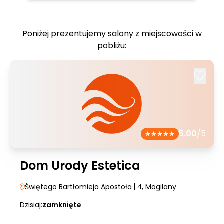
Poniżej prezentujemy salony z miejscowości w
pobliżu:
5.00
/5
Dom Urody Estetica
Świętego Bartłomieja Apostoła
| 4
, Mogilany
Dzisiaj:
zamknięte