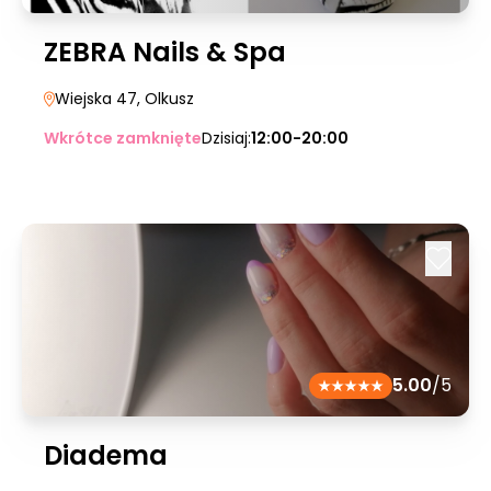
ZEBRA Nails & Spa
Wiejska 47
, Olkusz
Wkrótce zamknięte
Dzisiaj:
12:00-20:00
5.00
/5
Diadema