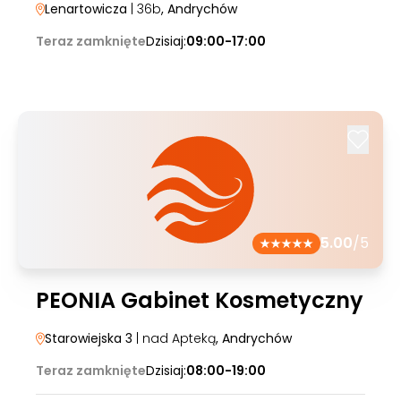
Lenartowicza
| 36b
, Andrychów
Teraz zamknięte
Dzisiaj:
09:00-17:00
5.00
/5
PEONIA Gabinet Kosmetyczny
Starowiejska 3
| nad Apteką
, Andrychów
Teraz zamknięte
Dzisiaj:
08:00-19:00