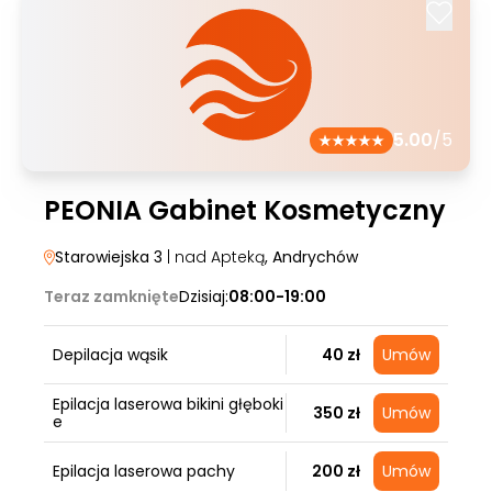
5.00
/5
PEONIA Gabinet Kosmetyczny
Starowiejska 3
| nad Apteką
, Andrychów
Teraz zamknięte
Dzisiaj:
08:00-19:00
Depilacja wąsik
40 zł
Umów
Epilacja laserowa bikini głęboki
350 zł
Umów
e
Epilacja laserowa pachy
200 zł
Umów