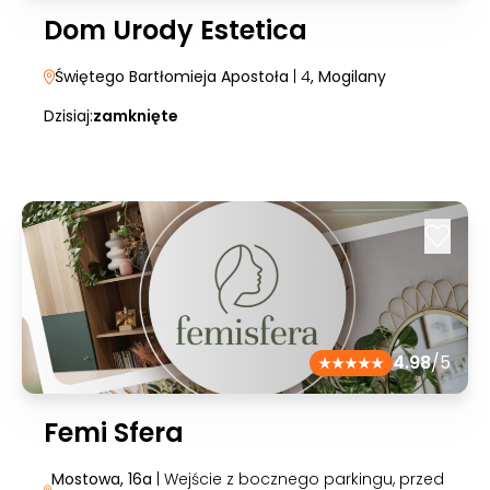
Dom Urody Estetica
Świętego Bartłomieja Apostoła
| 4
, Mogilany
Dzisiaj:
zamknięte
4.98
/5
Femi Sfera
Mostowa, 16a
| Wejście z bocznego parkingu, przed