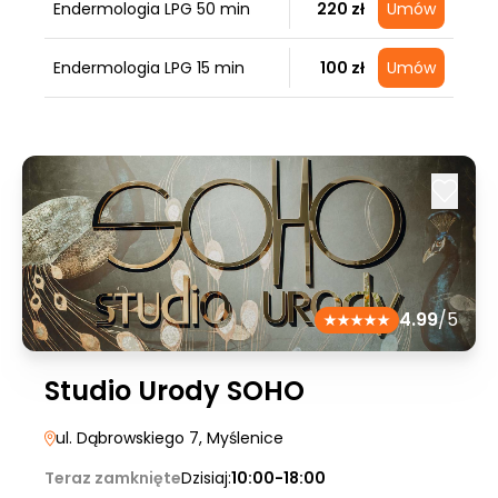
Endermologia LPG 50 min
220 zł
Umów
Endermologia LPG 15 min
100 zł
Umów
4.99
/5
Studio Urody SOHO
ul. Dąbrowskiego 7
, Myślenice
Teraz zamknięte
Dzisiaj:
10:00-18:00