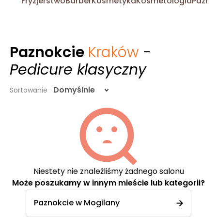
Fryzjerstwo
Barber
Kosmetyka
Kosmetologia
Pazno
Paznokcie
Kraków
-
Pedicure klasyczny
Domyślnie
Sortowanie
Niestety nie znaleźliśmy żadnego salonu
Może poszukamy w innym mieście lub kategorii?
Paznokcie w Mogilany