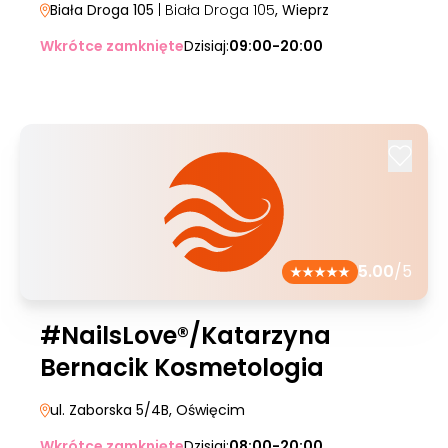
Biała Droga 105
| Biała Droga 105
, Wieprz
Wkrótce zamknięte
Dzisiaj:
09:00-20:00
5.00
/5
#NailsLove®/Katarzyna
Bernacik Kosmetologia
ul. Zaborska 5/4B
, Oświęcim
Wkrótce zamknięte
Dzisiaj:
08:00-20:00