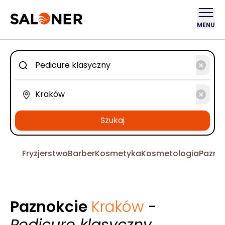
MENU
Szukaj
Fryzjerstwo
Barber
Kosmetyka
Kosmetologia
Pazno
Paznokcie
Kraków
-