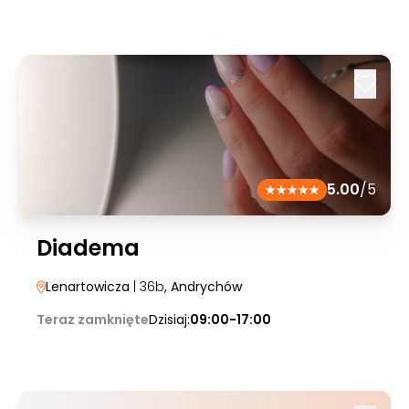
5.00
/5
Diadema
Lenartowicza
| 36b
, Andrychów
Teraz zamknięte
Dzisiaj:
09:00-17:00