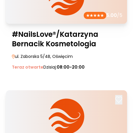
5.00
/5
#NailsLove®/Katarzyna
Bernacik Kosmetologia
ul. Zaborska 5/4B
, Oświęcim
Teraz otwarte
Dzisiaj:
08:00-20:00