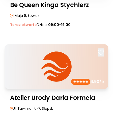
Be Queen Kinga Stychlerz
1 Maja 8
, Łowicz
Teraz otwarte
Dzisiaj:
09:00-19:00
4.90
/5
Atelier Urody Daria Formela
Ul. Tuwima
| 6-7
, Słupsk