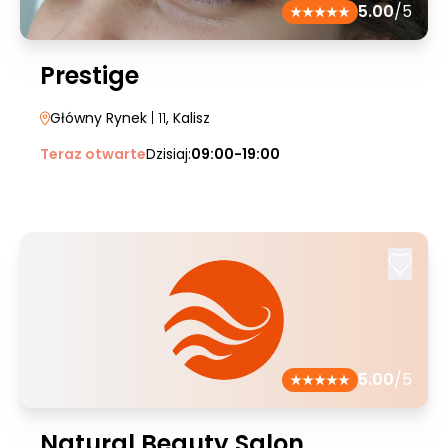
5.00
/5
Prestige
Główny Rynek
| 11
, Kalisz
Teraz otwarte
Dzisiaj:
09:00-19:00
5.00
/5
Natural Beauty Salon