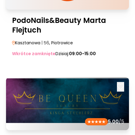
PodoNails&Beauty Marta
Flejtuch
Kasztanowa
| 56
, Piotrowice
Wkrótce zamknięte
Dzisiaj:
09:00-15:00
5.00
/5