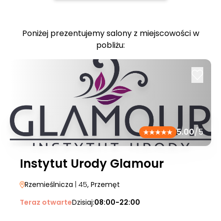
Poniżej prezentujemy salony z miejscowości w
pobliżu:
5.00
/5
Instytut Urody Glamour
Rzemieślnicza
| 45
, Przemęt
Teraz otwarte
Dzisiaj:
08:00-22:00