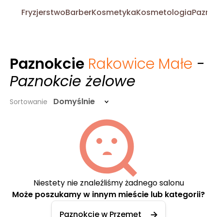
Fryzjerstwo
Barber
Kosmetyka
Kosmetologia
Pazno
Paznokcie
Rakowice Małe
-
Paznokcie żelowe
Domyślnie
Sortowanie
Niestety nie znaleźliśmy żadnego salonu
Może poszukamy w innym mieście lub kategorii?
Paznokcie w Przemęt