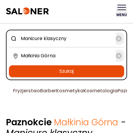
MENU
Szukaj
Fryzjerstwo
Barber
Kosmetyka
Kosmetologia
Pazno
Paznokcie
Małkinia Górna
-