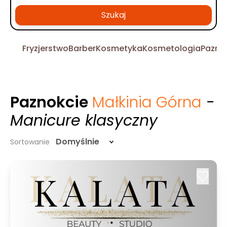
Szukaj
Fryzjerstwo
Barber
Kosmetyka
Kosmetologia
Pazno
Paznokcie
Małkinia Górna
-
Manicure klasyczny
Domyślnie
Sortowanie