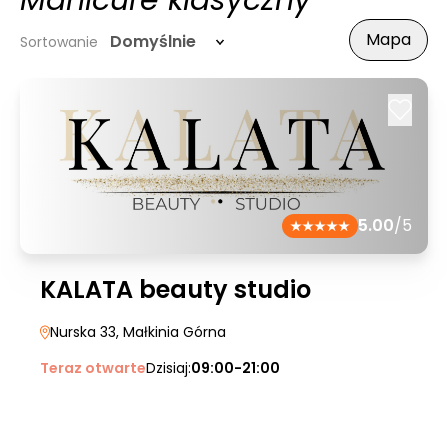
Manicure klasyczny
Mapa
Domyślnie
Sortowanie
5.00
/5
KALATA beauty studio
Nurska 33
, Małkinia Górna
Teraz otwarte
Dzisiaj:
09:00-21:00