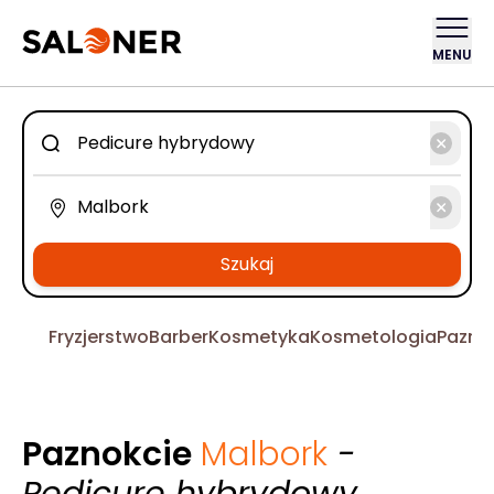
MENU
Szukaj
Fryzjerstwo
Barber
Kosmetyka
Kosmetologia
Pazno
Paznokcie
Malbork
-