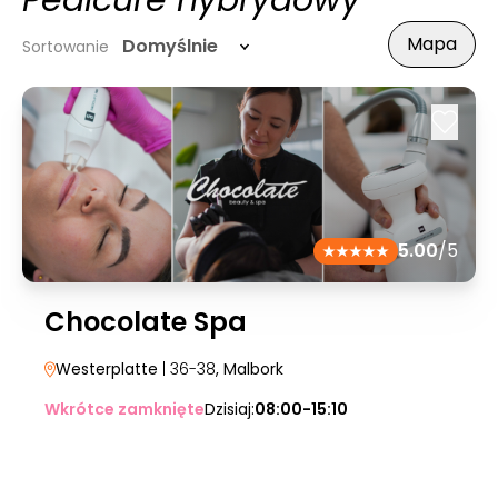
Pedicure hybrydowy
Mapa
Domyślnie
Sortowanie
5.00
/5
Chocolate Spa
Westerplatte
| 36-38
, Malbork
Wkrótce zamknięte
Dzisiaj:
08:00-15:10