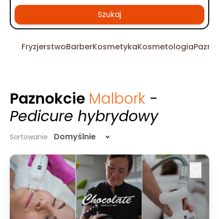
Szukaj
Fryzjerstwo
Barber
Kosmetyka
Kosmetologia
Pazno
Paznokcie
Malbork
-
Pedicure hybrydowy
Domyślnie
Sortowanie