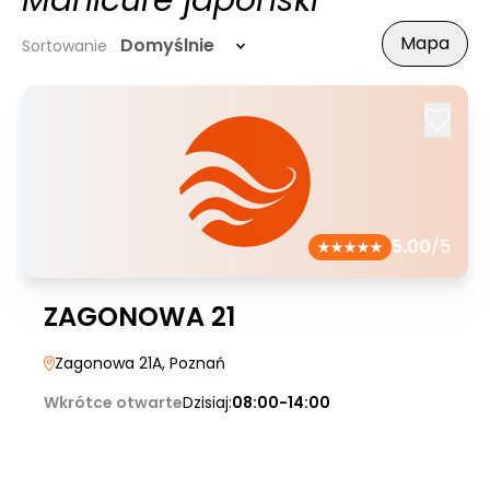
Manicure japoński
Mapa
Domyślnie
Sortowanie
5.00
/5
ZAGONOWA 21
Zagonowa 21A
, Poznań
Wkrótce otwarte
Dzisiaj:
08:00-14:00