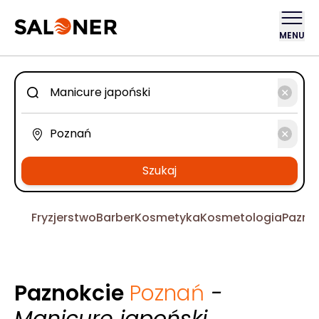
MENU
Szukaj
Fryzjerstwo
Barber
Kosmetyka
Kosmetologia
Pazno
Paznokcie
Poznań
-