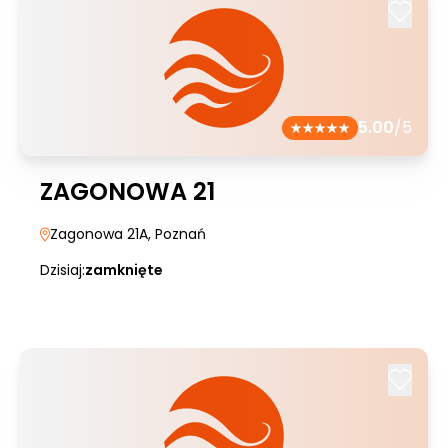
5.00
/5
ZAGONOWA 21
Zagonowa 21A
, Poznań
Dzisiaj:
zamknięte