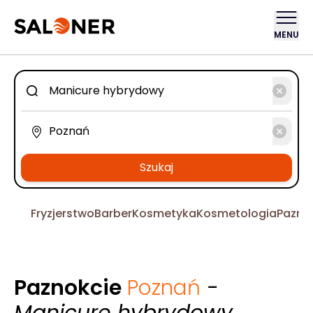
MENU
Szukaj
Fryzjerstwo
Barber
Kosmetyka
Kosmetologia
Pazno
Paznokcie
Poznań
-