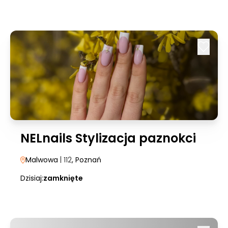
NELnails Stylizacja paznokci
Malwowa
| 112
, Poznań
Dzisiaj:
zamknięte