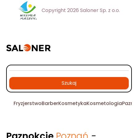
Copyright 2026 Saloner Sp. z o.o.
Szukaj
Fryzjerstwo
Barber
Kosmetyka
Kosmetologia
Pazno
Paznokcie
Poznań
-