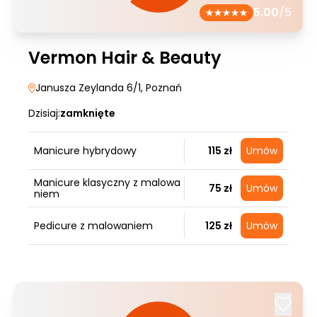
5.00
/5
Vermon Hair & Beauty
Janusza Zeylanda 6/1
, Poznań
Dzisiaj:
zamknięte
Manicure hybrydowy
115 zł
Umów
Manicure klasyczny z malowa
75 zł
Umów
niem
Pedicure z malowaniem
125 zł
Umów