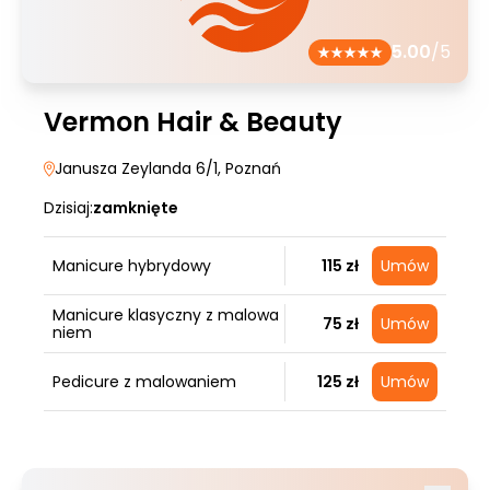
5.00
/5
Vermon Hair & Beauty
Janusza Zeylanda 6/1
, Poznań
Dzisiaj:
zamknięte
Manicure hybrydowy
115 zł
Umów
Manicure klasyczny z malowa
75 zł
Umów
niem
Pedicure z malowaniem
125 zł
Umów