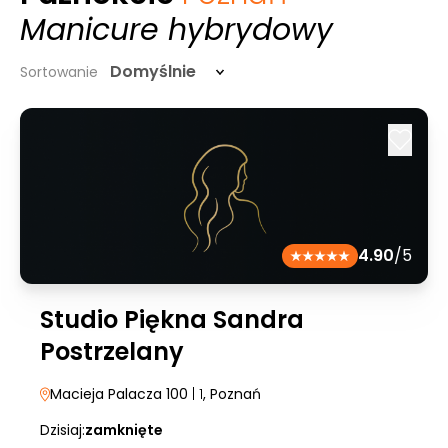
Manicure hybrydowy
Domyślnie
Sortowanie
4.90
/5
Studio Piękna Sandra
Postrzelany
Macieja Palacza 100
| 1
, Poznań
Dzisiaj:
zamknięte