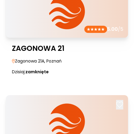
5.00
/5
ZAGONOWA 21
Zagonowa 21A
, Poznań
Dzisiaj:
zamknięte