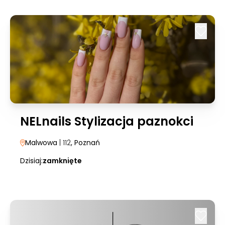
NELnails Stylizacja paznokci
Malwowa
| 112
, Poznań
Dzisiaj:
zamknięte