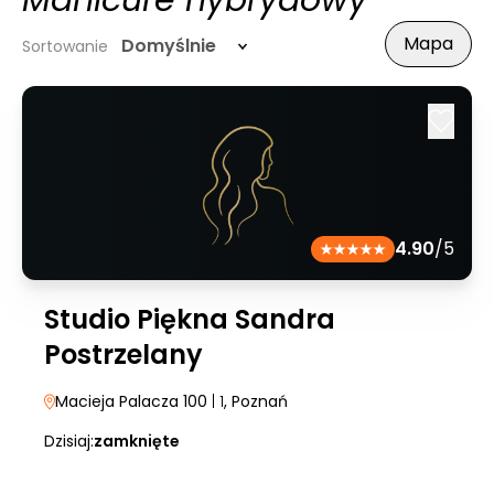
Manicure hybrydowy
Mapa
Domyślnie
Sortowanie
4.90
/5
Studio Piękna Sandra
Postrzelany
Macieja Palacza 100
| 1
, Poznań
Dzisiaj:
zamknięte