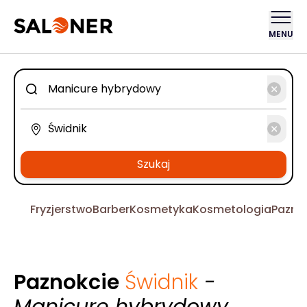
MENU
Szukaj
Fryzjerstwo
Barber
Kosmetyka
Kosmetologia
Pazno
Paznokcie
Świdnik
-