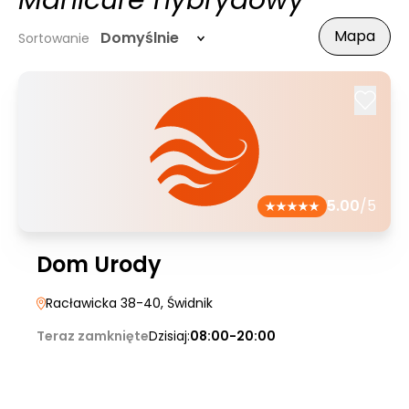
Manicure hybrydowy
Mapa
Domyślnie
Sortowanie
5.00
/5
Dom Urody
Racławicka 38-40
, Świdnik
Teraz zamknięte
Dzisiaj:
08:00-20:00