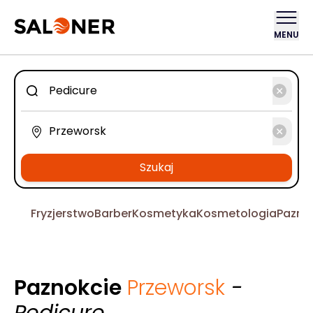
MENU
Szukaj
Fryzjerstwo
Barber
Kosmetyka
Kosmetologia
Pazno
Paznokcie
Przeworsk
-