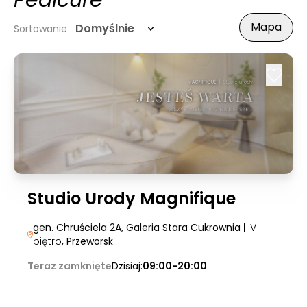
Pedicure
Mapa
Domyślnie
Sortowanie
Studio Urody Magnifique
gen. Chruściela 2A, Galeria Stara Cukrownia
| IV
piętro
, Przeworsk
Teraz zamknięte
Dzisiaj:
09:00-20:00