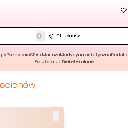
gia
Paznokcie
SPA i Masaże
Medycyna estetyczna
Podolo
Fizjoterapia
Dietetyka
Inne
ocianów