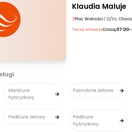
Klaudia Maluje
Plac Wolności
| 12/1G
, Choc
Teraz otwarte
Dzisiaj:
07:00-
sługi
Manicure
Paznokcie żelowe
hybrydowy
Pedicure żelowy
Pedicure
hybrydowy