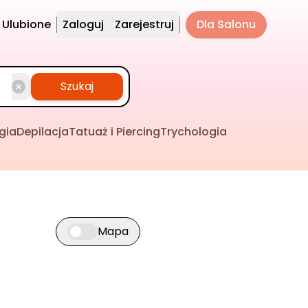
Ulubione
Zaloguj
Zarejestruj
Dla Salonu
Szukaj
gia
Depilacja
Tatuaż i Piercing
Trychologia
Mapa
Przełącz widok mapy