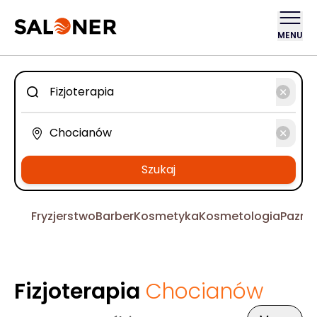
MENU
Szukaj
Fryzjerstwo
Barber
Kosmetyka
Kosmetologia
Pazno
Fizjoterapia
Chocianów