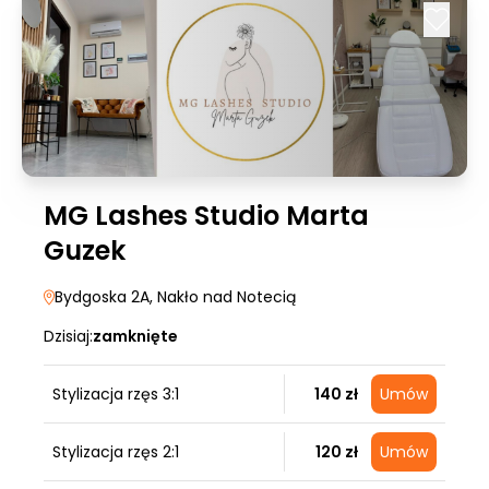
MG Lashes Studio Marta
Guzek
Bydgoska 2A
, Nakło nad Notecią
Dzisiaj:
zamknięte
Stylizacja rzęs 3:1
140 zł
Umów
Stylizacja rzęs 2:1
120 zł
Umów