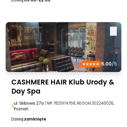
Dzisiaj:
09:00-22:00
5.00
/5
CASHMERE HAIR Klub Urody &
Day Spa
ul. Skibowa 27a
| NIP:7821974758, REGON:302246026
,
Poznań
Dzisiaj:
zamknięte