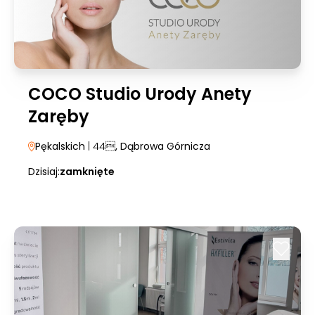
COCO Studio Urody Anety
Zaręby
Pękalskich
| 44
, Dąbrowa Górnicza
Dzisiaj:
zamknięte