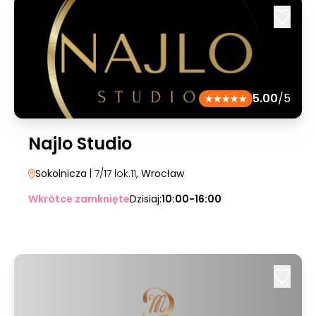
5.00
/5
Najlo Studio
Sokolnicza
| 7/17 lok.11
, Wrocław
Wkrótce zamknięte
Dzisiaj:
10:00-16:00