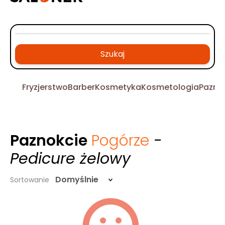
Szukaj
Fryzjerstwo
Barber
Kosmetyka
Kosmetologia
Pazno
Paznokcie
Pogórze
-
Pedicure żelowy
Domyślnie
Sortowanie