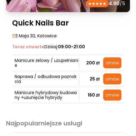
4.90
/5
Quick Nails Bar
3 Maja 30
, Katowice
Teraz otwarte
Dzisiaj:
09:00-21:00
Manicure żelowy / uzupełniani
200 zł
Umów
e
Naprawa / odbudowa paznok
25 zł
Umów
cia
Manicure hybrydowy budowa
160 zł
Umów
ny +usunięcie hybrydy
Najpopularniejsze usługi