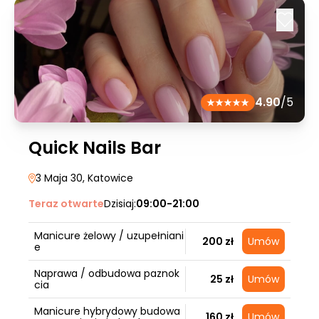
4.90
/5
Quick Nails Bar
3 Maja 30
, Katowice
Teraz otwarte
Dzisiaj:
09:00-21:00
Manicure żelowy / uzupełniani
200 zł
Umów
e
Naprawa / odbudowa paznok
25 zł
Umów
cia
Manicure hybrydowy budowa
160 zł
Umów