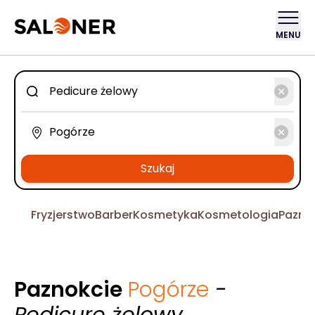
MENU
Szukaj
Fryzjerstwo
Barber
Kosmetyka
Kosmetologia
Pazno
Paznokcie
Pogórze
-