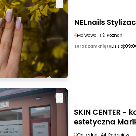
NELnails Styliza
Malwowa
| 112
, Poznań
Teraz zamknięte
Dzisiaj:
09:0
SKIN CENTER - k
estetyczna Mar
Objezdna
| 44
, Radziejów