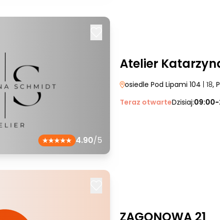
Atelier Katarzy
osiedle Pod Lipami 104
| 18
, 
Teraz otwarte
Dzisiaj:
09:00-
4.90
/5
ZAGONOWA 21