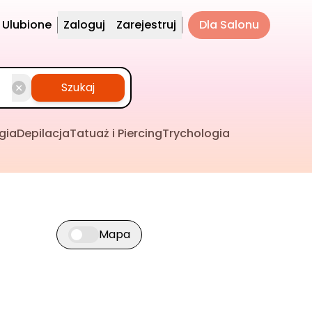
Ulubione
Zaloguj
Zarejestruj
Dla Salonu
Szukaj
gia
Depilacja
Tatuaż i Piercing
Trychologia
Mapa
Przełącz widok mapy