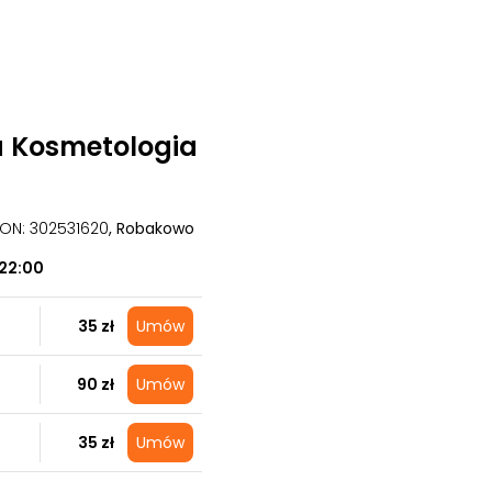
a Kosmetologia
GON: 302531620
, Robakowo
22:00
35 zł
Umów
90 zł
Umów
35 zł
Umów