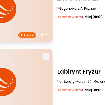
Zagonowa 21A
, Poznań
Teraz otwarte
Dzisiaj:
09:00-
5.00
/5
Labirynt Fryzur
ul. Święty Marcin 24
| Galer
Teraz otwarte
Dzisiaj:
09:00-