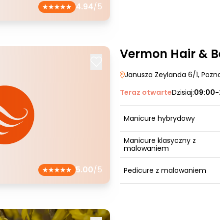
4.94
/5
Vermon Hair & 
Janusza Zeylanda 6/1
, Pozn
Teraz otwarte
Dzisiaj:
09:00-
Manicure hybrydowy
Manicure klasyczny z
malowaniem
5.00
/5
Pedicure z malowaniem