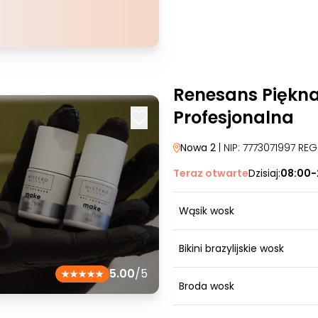
Renesans Piękn
Profesjonalna
Nowa 2
| NIP: 7773071997 RE
Teraz otwarte
Dzisiaj:
08:00-
Wąsik wosk
Bikini brazylijskie wosk
5.00
/5
Broda wosk