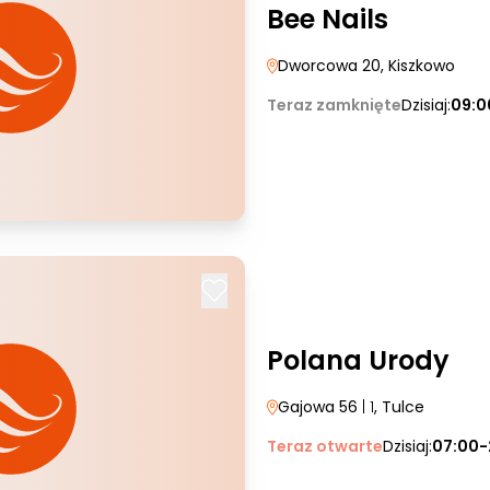
Bee Nails
Dworcowa 20
, Kiszkowo
Teraz zamknięte
Dzisiaj:
09:0
Polana Urody
Gajowa 56
| 1
, Tulce
Teraz otwarte
Dzisiaj:
07:00-