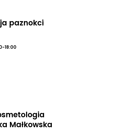
cja paznokci
0-18:00
osmetologia
ika Małkowska