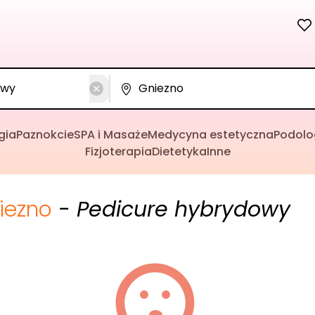
gia
Paznokcie
SPA i Masaże
Medycyna estetyczna
Podolo
Fizjoterapia
Dietetyka
Inne
iezno
- Pedicure hybrydowy