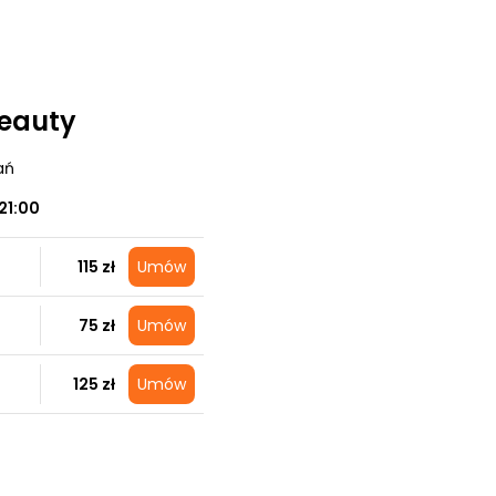
Beauty
ań
21:00
115 zł
Umów
75 zł
Umów
125 zł
Umów