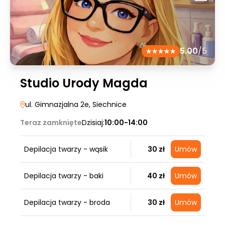
5.00
/5
Studio Urody Magda
ul. Gimnazjalna 2e
, Siechnice
Teraz zamknięte
Dzisiaj:
10:00-14:00
Depilacja twarzy - wąsik
30 zł
Umów
Depilacja twarzy - baki
40 zł
Umów
Depilacja twarzy - broda
30 zł
Umów