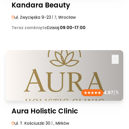
Kandara Beauty
ul. Zwycięska 9-23
| 7
, Wrocław
Teraz zamknięte
Dzisiaj:
09:00-17:00
4.97
/5
Aura Holistic Clinic
ul. T. Kościuszki 30
|
, Mirków