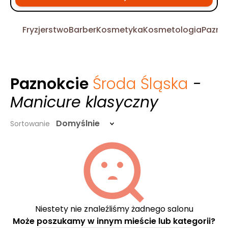
Fryzjerstwo
Barber
Kosmetyka
Kosmetologia
Pazno
Paznokcie
Środa Śląska
-
Manicure klasyczny
Domyślnie
Sortowanie
Niestety nie znaleźliśmy żadnego salonu
Może poszukamy w innym mieście lub kategorii?