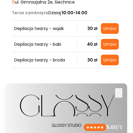
ul. Gimnazjalna 2e
, Siechnice
Teraz zamknięte
Dzisiaj:
10:00-14:00
Depilacja twarzy - wąsik
30 zł
Umów
Depilacja twarzy - baki
40 zł
Umów
Depilacja twarzy - broda
30 zł
Umów
5.00
/5