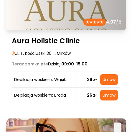
4.97
/5
Aura Holistic Clinic
ul. T. Kościuszki 30
|
, Mirków
Teraz zamknięte
Dzisiaj:
09:00-15:00
Depilacja woskiem: Wąsik
26 zł
Umów
Depilacja woskiem: Broda
26 zł
Umów