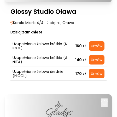
Glossy Studio Oława
Karola Miarki 4/4
| 2 piętro
, Oława
Dzisiaj:
zamknięte
Uzupełnienie żelowe krótkie (N
160 zł
Umów
ICOL)
Uzupełnienie żelowe krótkie (A
140 zł
Umów
NITA)
Uzupełnienie żelowe średnie
170 zł
Umów
(NICOL)