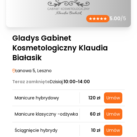
5.00
/5
Gladys Gabinet
Kosmetologiczny Klaudia
Białasik
Łanowa 5
, Leszno
Teraz zamknięte
Dzisiaj:
10:00-14:00
Manicure hybrydowy
120 zł
Umów
Manicure klasyczny -odżywka
60 zł
Umów
Ściągnięcie hybrydy
10 zł
Umów