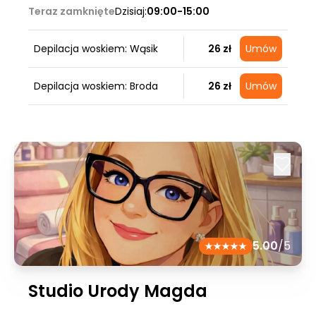
Teraz zamknięte
Dzisiaj:
09:00-15:00
Depilacja woskiem: Wąsik
26 zł
Umów
Depilacja woskiem: Broda
26 zł
Umów
5.00
/5
Studio Urody Magda