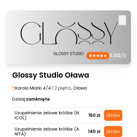
5.00
/5
Glossy Studio Oława
Karola Miarki 4/4
| 2 piętro
, Oława
Dzisiaj:
zamknięte
Uzupełnienie żelowe krótkie (N
160 zł
Umów
ICOL)
Uzupełnienie żelowe krótkie (A
140 zł
Umów
NITA)