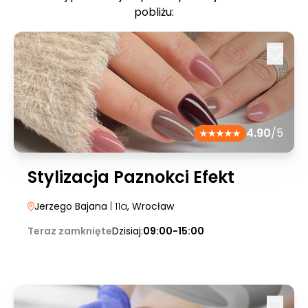
pobliżu:
4.90
/5
Stylizacja Paznokci Efekt
Jerzego Bajana
| 11a
, Wrocław
Teraz zamknięte
Dzisiaj:
09:00-15:00