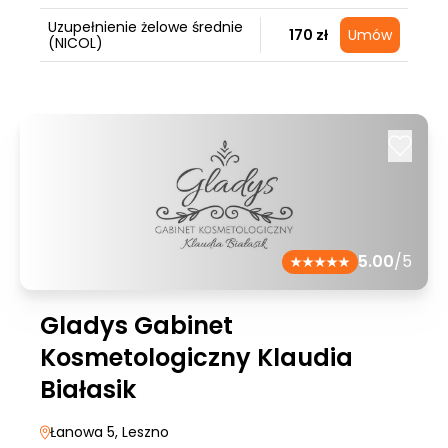
Uzupełnienie żelowe średnie
170 zł
Umów
(NICOL)
5.00
/5
Gladys Gabinet
Kosmetologiczny Klaudia
Białasik
Łanowa 5
, Leszno