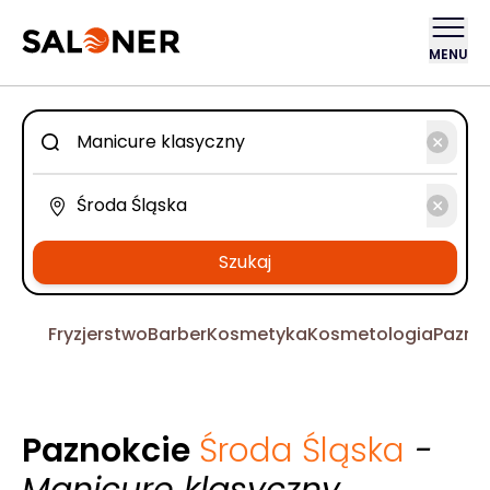
MENU
Szukaj
Fryzjerstwo
Barber
Kosmetyka
Kosmetologia
Pazno
Paznokcie
Środa Śląska
-