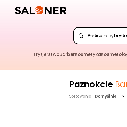
Fryzjerstwo
Barber
Kosmetyka
Kosmetolo
Paznokcie
Ba
Sortowanie
Domyślnie