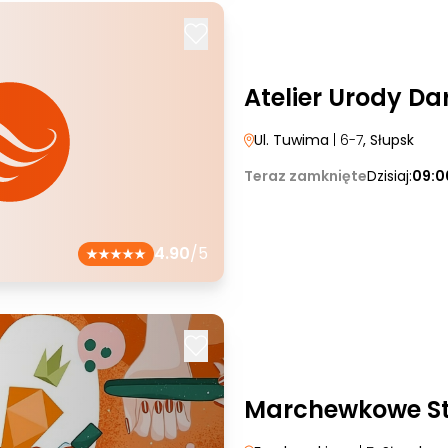
Atelier Urody Da
Ul. Tuwima
| 6-7
, Słupsk
Teraz zamknięte
Dzisiaj:
09:0
4.90
/5
Marchewkowe St