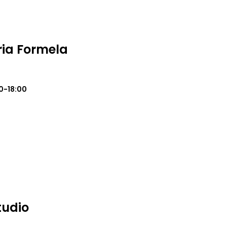
ria Formela
0-18:00
udio