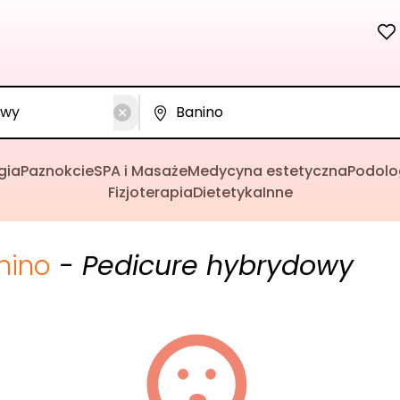
gia
Paznokcie
SPA i Masaże
Medycyna estetyczna
Podolo
Fizjoterapia
Dietetyka
Inne
nino
- Pedicure hybrydowy