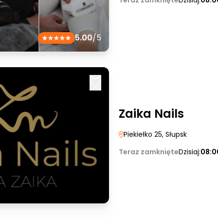
Teraz zamknięte
Dzisiaj:
08:0
5.00
/5
Zaika Nails
Piekiełko 25
, Słupsk
Teraz zamknięte
Dzisiaj:
08:0