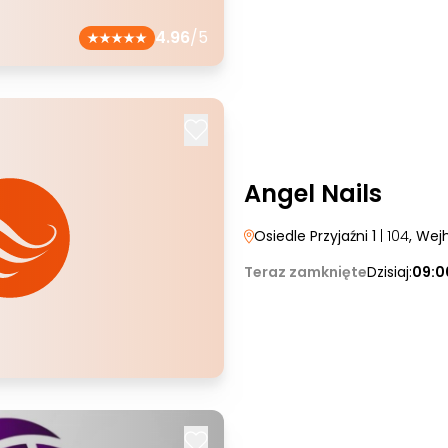
4.96
/5
Angel Nails
Osiedle Przyjaźni 1
| 104
, Wej
Teraz zamknięte
Dzisiaj:
09:0