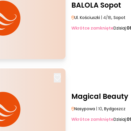
BALOLA Sopot
Ul. Kościuszki
| 4/1B
, Sopot
Wkrótce zamknięte
Dzisiaj:
0
Magical Beauty
Nasypowa
| 10
, Bydgoszcz
Wkrótce zamknięte
Dzisiaj:
0