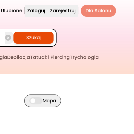
Ulubione
Zaloguj
Zarejestruj
Dla Salonu
Szukaj
gia
Depilacja
Tatuaż i Piercing
Trychologia
Mapa
Przełącz widok mapy