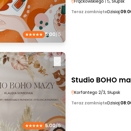
Frąckowskiego
| 5
, Słupsk
Teraz zamknięte
Dzisiaj:
09:0
5.00
/5
Studio BOHO ma
Korfantego 2/3
, Słupsk
Teraz zamknięte
Dzisiaj:
08:0
5.00
/5