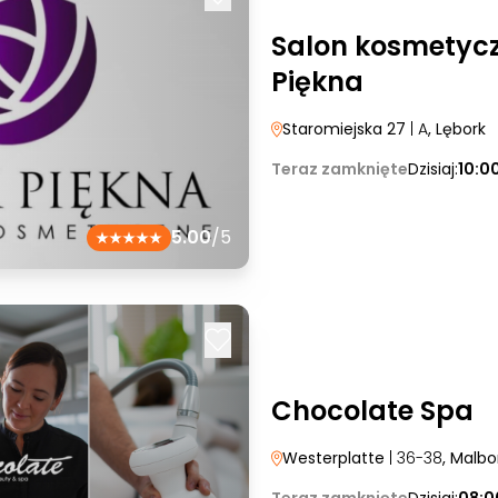
Salon kosmetyc
Piękna
Staromiejska 27
| A
, Lębork
Teraz zamknięte
Dzisiaj:
10:0
5.00
/5
Chocolate Spa
Westerplatte
| 36-38
, Malbo