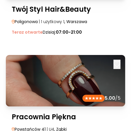
Twój Styl Hair&Beauty
Poligonowa
| 1 użytkowy 1
, Warszawa
Teraz otwarte
Dzisiaj:
07:00-21:00
5.00
/5
Pracownia Piękna
Powstańców 41
| U4
, Ząbki