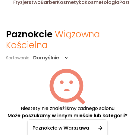
Fryzjerstwo
Barber
Kosmetyka
Kosmetologia
Pazno
Paznokcie
Wiązowna
Kościelna
Domyślnie
Sortowanie
Niestety nie znaleźliśmy żadnego salonu
Może poszukamy w innym mieście lub kategorii?
Paznokcie w Warszawa