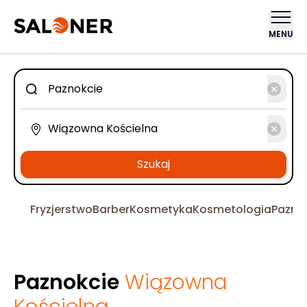
MENU
Szukaj
Fryzjerstwo
Barber
Kosmetyka
Kosmetologia
Pazno
Paznokcie
Wiązowna