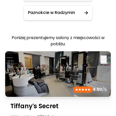
Paznokcie w Radzymin
Poniżej prezentujemy salony z miejscowości w
pobliżu:
4.90
/5
Tiffanyˈs Secret