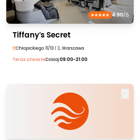
4.90
/5
Tiffanyˈs Secret
Chłopickiego 11/13
| 3
, Warszawa
Teraz otwarte
Dzisiaj:
09:00-21:00