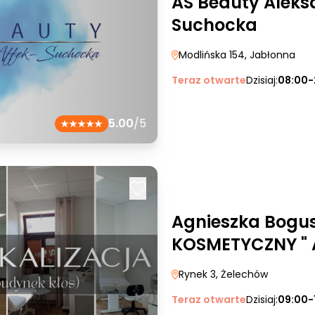
AS Beauty Aleks
Suchocka
Modlińska 154
, Jabłonna
Teraz otwarte
Dzisiaj:
08:00-
5.00
/5
Agnieszka Bogu
KOSMETYCZNY " 
Rynek 3
, Żelechów
Teraz otwarte
Dzisiaj:
09:00-