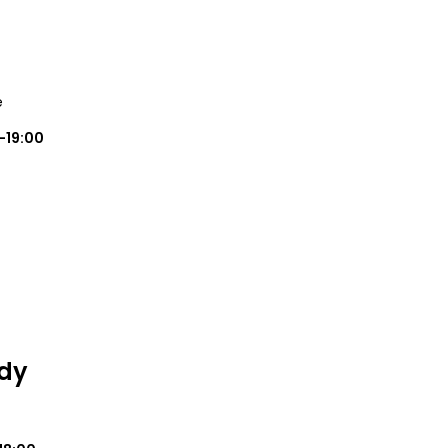
e
0-19:00
ody