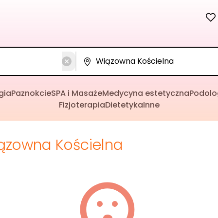
gia
Paznokcie
SPA i Masaże
Medycyna estetyczna
Podolo
Fizjoterapia
Dietetyka
Inne
ązowna Kościelna