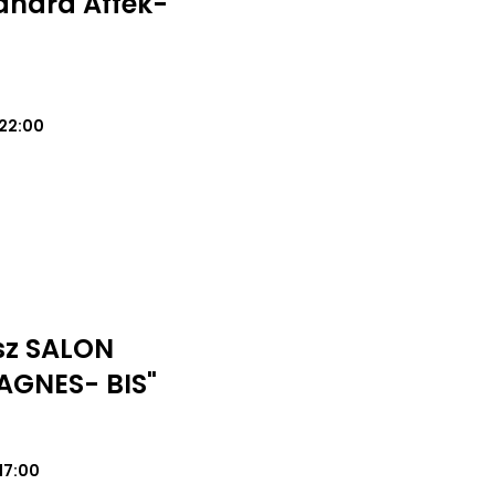
andra Affek-
22:00
sz SALON
AGNES- BIS"
17:00