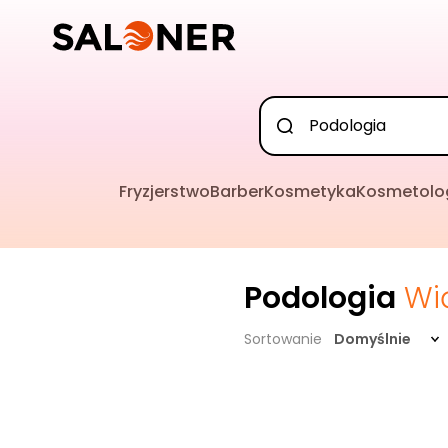
Fryzjerstwo
Barber
Kosmetyka
Kosmetolo
Podologia
Wi
Sortowanie
Domyślnie