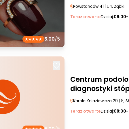
Powstańców 41
| U4
, Ząbki
Teraz otwarte
Dzisiaj:
09:00-
5.00
/5
Centrum podolog
diagnostyki stó
Karola Kniaziewicza 29
| 8
, 
Teraz otwarte
Dzisiaj:
08:00-
5.00
/5