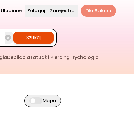
Ulubione
Zaloguj
Zarejestruj
Dla Salonu
Szukaj
gia
Depilacja
Tatuaż i Piercing
Trychologia
Mapa
Przełącz widok mapy