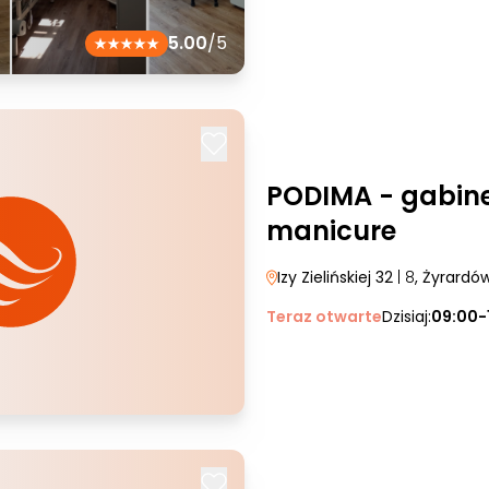
5.00
/5
PODIMA - gabinet
manicure
Izy Zielińskiej 32
| 8
, Żyrardó
Teraz otwarte
Dzisiaj:
09:00-