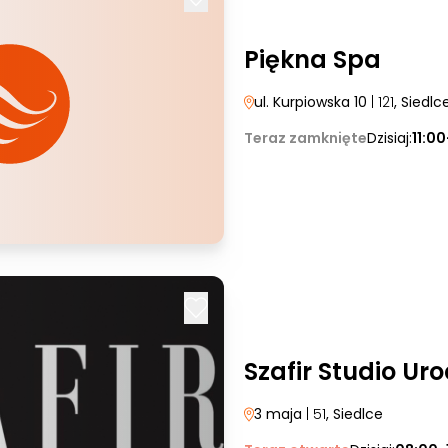
Piękna Spa
ul. Kurpiowska 10
| 121
, Siedlc
Teraz zamknięte
Dzisiaj:
11:0
Szafir Studio Ur
3 maja
| 51
, Siedlce