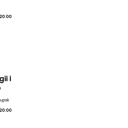
20:00
ii i
p
Słupsk
20:00