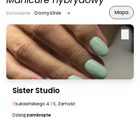
Manicure hybrydowy
Mapa
Domyślnie
Sortowanie
Sister Studio
Łukasińskiego 4
| 6
, Zamość
Dzisiaj:
zamknięte