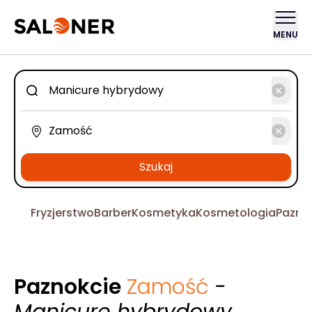
MENU
Szukaj
Fryzjerstwo
Barber
Kosmetyka
Kosmetologia
Pazno
Paznokcie
Zamość
-