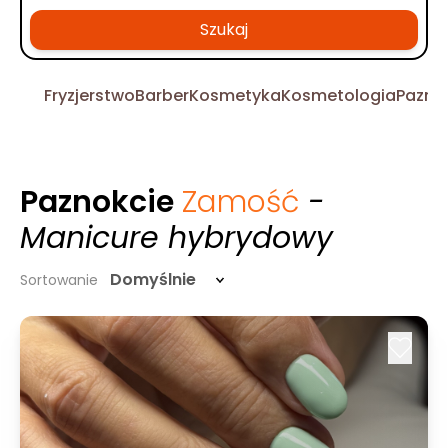
Szukaj
Fryzjerstwo
Barber
Kosmetyka
Kosmetologia
Pazno
Paznokcie
Zamość
-
Manicure hybrydowy
Domyślnie
Sortowanie