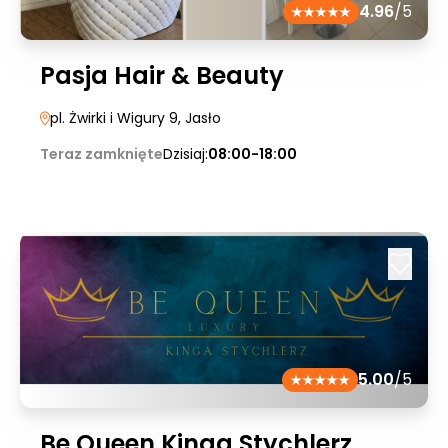
4.96
/5
Pasja Hair & Beauty
pl. Żwirki i Wigury 9
, Jasło
Teraz zamknięte
Dzisiaj:
08:00-18:00
5.00
/5
Be Queen Kinga Stychlerz