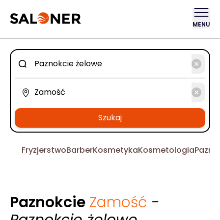
MENU
Szukaj
Fryzjerstwo
Barber
Kosmetyka
Kosmetologia
Pazno
Paznokcie
Zamość
-