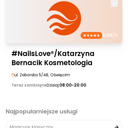
5.00
/5
#NailsLove®/Katarzyna
Bernacik Kosmetologia
ul. Zaborska 5/4B
, Oświęcim
Teraz zamknięte
Dzisiaj:
08:00-20:00
Najpopularniejsze usługi
Manicure klasyczny