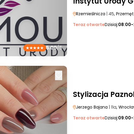
Instytut Urody 
Rzemieślnicza
| 45
, Przemęt
Teraz otwarte
Dzisiaj:
08:00-
5.00
/5
Stylizacja Pazno
Jerzego Bajana
| 11a
, Wrocł
Teraz otwarte
Dzisiaj:
09:00-