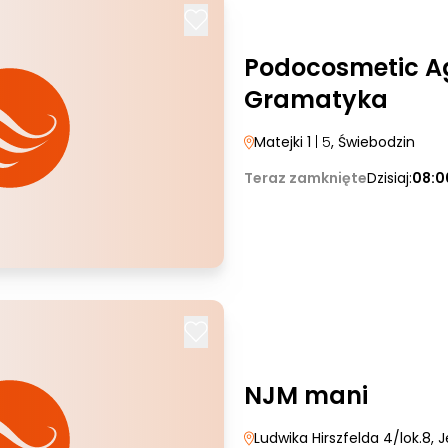
Podocosmetic A
Gramatyka
Matejki 1
| 5
, Świebodzin
Teraz zamknięte
Dzisiaj:
08:0
NJM mani
Ludwika Hirszfelda 4/lok.8
, 