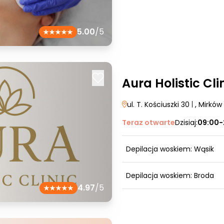
5.00
/5
Aura Holistic Cli
ul. T. Kościuszki 30
|
, Mirków
Teraz otwarte
Dzisiaj:
09:00-
Depilacja woskiem: Wąsik
Depilacja woskiem: Broda
4.97
/5