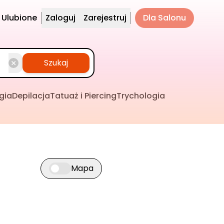
Ulubione
Zaloguj
Zarejestruj
Dla Salonu
Szukaj
gia
Depilacja
Tatuaż i Piercing
Trychologia
Mapa
Przełącz widok mapy