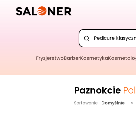
Fryzjerstwo
Barber
Kosmetyka
Kosmetolo
Paznokcie
Po
Sortowanie
Domyślnie