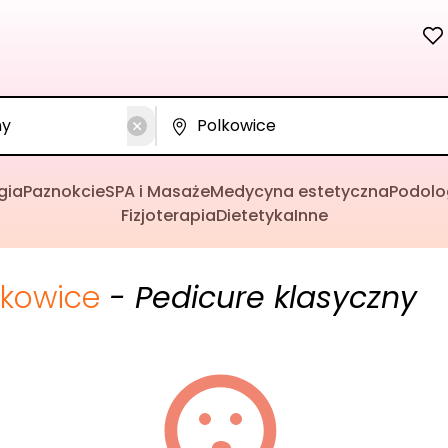
gia
Paznokcie
SPA i Masaże
Medycyna estetyczna
Podolo
Fizjoterapia
Dietetyka
Inne
lkowice
- Pedicure klasyczny