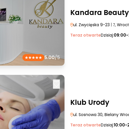
Kandara Beauty
ul. Zwycięska 9-23
| 7
, Wroc
Teraz otwarte
Dzisiaj:
09:00-
5.00
/5
Klub Urody
ul. Sosnowa 30
, Bielany Wro
Teraz otwarte
Dzisiaj:
10:00-