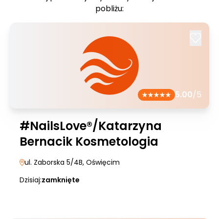
pobliżu:
5.00
/5
#NailsLove®/Katarzyna
Bernacik Kosmetologia
ul. Zaborska 5/4B
, Oświęcim
Dzisiaj:
zamknięte