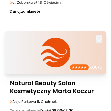
ul. Zaborska 5/4B
, Oświęcim
Dzisiaj:
zamknięte
5.00
/5
Natural Beauty Salon
Kosmetyczny Marta Koczur
Aleja Parkowa 8
, Chełmek
Teraz zamknięte
Dzisiaj:
08:00-13:00