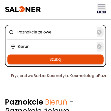
MENU
Szukaj
Fryzjerstwo
Barber
Kosmetyka
Kosmetologia
Pazno
Paznokcie
Bieruń
-