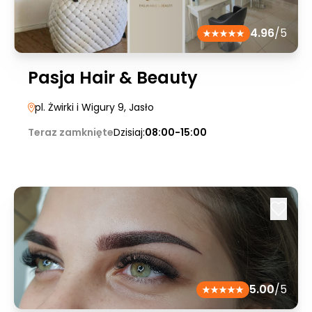
4.96
/5
Pasja Hair & Beauty
pl. Żwirki i Wigury 9
, Jasło
Teraz zamknięte
Dzisiaj:
08:00-15:00
5.00
/5