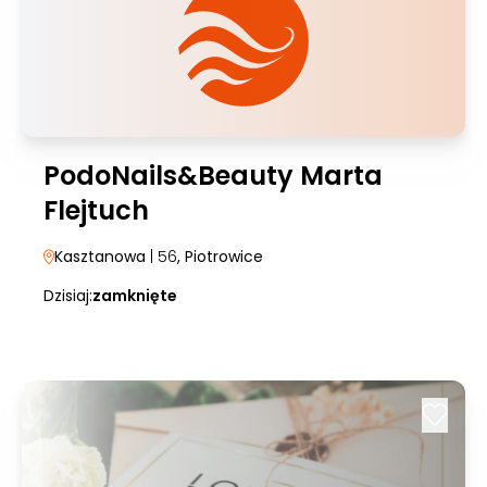
PodoNails&Beauty Marta
Flejtuch
Kasztanowa
| 56
, Piotrowice
Dzisiaj:
zamknięte