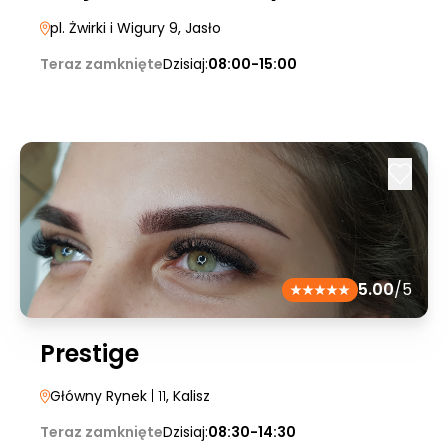
pl. Żwirki i Wigury 9
, Jasło
Teraz zamknięte
Dzisiaj:
08:00-15:00
5.00
/5
Prestige
Główny Rynek
| 11
, Kalisz
Teraz zamknięte
Dzisiaj:
08:30-14:30