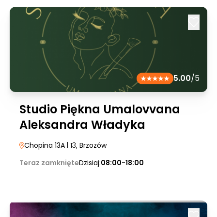
5.00
/5
Studio Piękna Umalovvana
Aleksandra Władyka
Chopina 13A
| 13
, Brzozów
Teraz zamknięte
Dzisiaj:
08:00-18:00