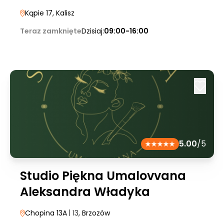
Kąpie 17
, Kalisz
Teraz zamknięte
Dzisiaj:
09:00-16:00
5.00
/5
Studio Piękna Umalovvana
Aleksandra Władyka
Chopina 13A
| 13
, Brzozów