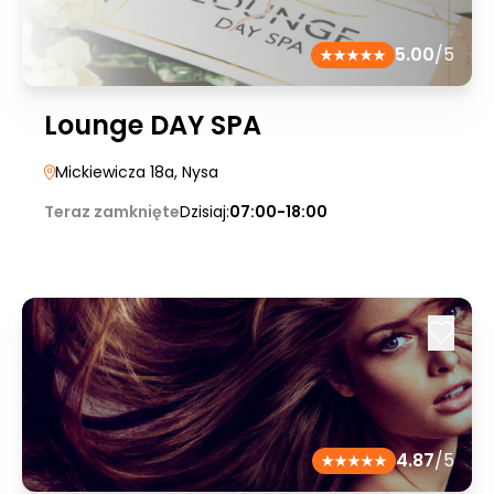
5.00
/5
Lounge DAY SPA
Mickiewicza 18a
, Nysa
Teraz zamknięte
Dzisiaj:
07:00-18:00
4.87
/5