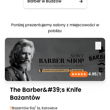
Barber w Budzów
Poniżej prezentujemy salony z miejscowości w
pobliżu:
4.95
/5
The Barber&#39;s Knife
Bażantów
Bażantów 6a/ 1a
, Katowice