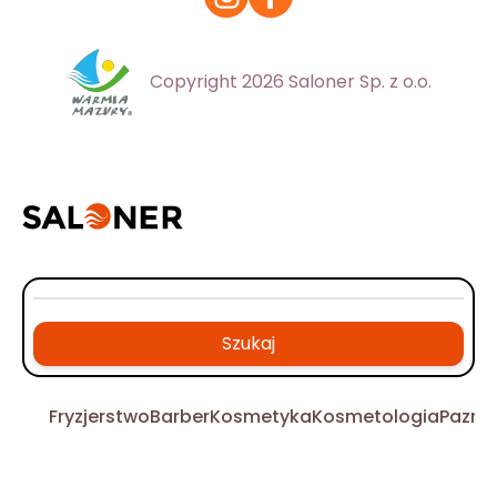
Copyright 2026 Saloner Sp. z o.o.
Szukaj
Fryzjerstwo
Barber
Kosmetyka
Kosmetologia
Pazno