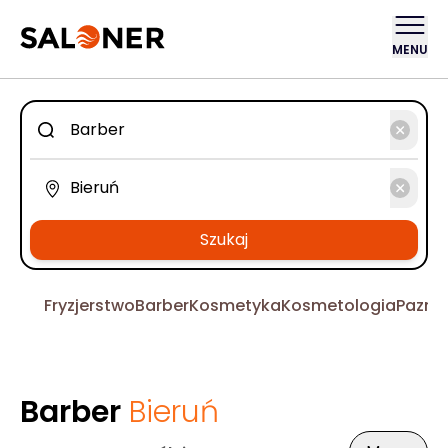
MENU
Szukaj
Fryzjerstwo
Barber
Kosmetyka
Kosmetologia
Pazno
Barber
Bieruń