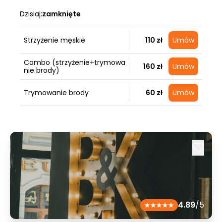
Dzisiaj:
zamknięte
Strzyżenie męskie
110 zł
Umów
Combo (strzyżenie+trymowa
160 zł
Umów
nie brody)
Trymowanie brody
60 zł
Umów
4.89
/5