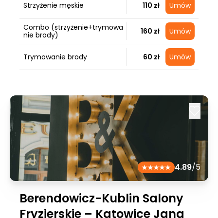
Strzyżenie męskie
110 zł
Umów
Combo (strzyżenie+trymowa
160 zł
Umów
nie brody)
Trymowanie brody
60 zł
Umów
4.89
/5
Berendowicz-Kublin Salony
Fryzjerskie – Katowice Jana