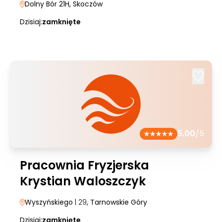
Dolny Bór 21H
, Skoczów
Dzisiaj:
zamknięte
5.00
/5
Pracownia Fryzjerska
Krystian Waloszczyk
Wyszyńskiego
| 29
, Tarnowskie Góry
Dzisiaj:
zamknięte