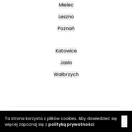
Mielec
Leszno
Poznań
Katowice
Jasło
Wałbrzych
Ta strona korzysta z plików cookies. Aby dowiedzieć się
Regulamin
więcej zapoznaj się z
polityką prywatności
Regulaminy promocyjne