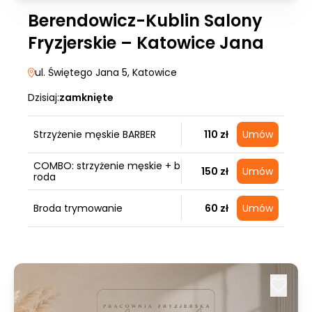
Berendowicz-Kublin Salony
Fryzjerskie – Katowice Jana
ul. Świętego Jana 5
, Katowice
Dzisiaj:
zamknięte
Strzyżenie męskie BARBER
110 zł
Umów
COMBO: strzyżenie męskie + b
150 zł
Umów
roda
Broda trymowanie
60 zł
Umów