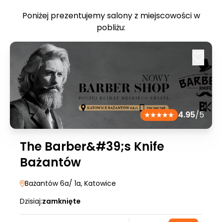
Poniżej prezentujemy salony z miejscowości w
pobliżu:
4.95
/5
The Barber&#39;s Knife
Bażantów
Bażantów 6a/ 1a
, Katowice
Dzisiaj:
zamknięte