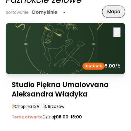
Paznokcie żelowe
Mapa
Domyślnie
Sortowanie
5.00
/5
Studio Piękna Umalovvana
Aleksandra Władyka
Chopina 13A
| 13
, Brzozów
Teraz otwarte
Dzisiaj:
08:00-18:00