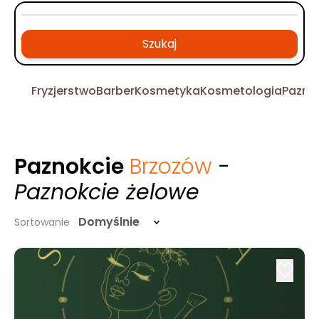
Szukaj
Fryzjerstwo
Barber
Kosmetyka
Kosmetologia
Pazno
Paznokcie
Brzozów
-
Paznokcie żelowe
Domyślnie
Sortowanie