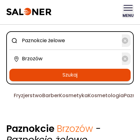
MENU
Szukaj
Fryzjerstwo
Barber
Kosmetyka
Kosmetologia
Pazno
Paznokcie
Brzozów
-