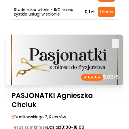
Studenckie wtorki - 15% na ws
0,1 zł
Umów
zystkie usługi w salonie
5.00
/5
PASJONATKI Agnieszka
Chciuk
Dunikowskiego 2
, Rzeszów
Teraz zamknięte
Dzisiaj:
10:00-18:00