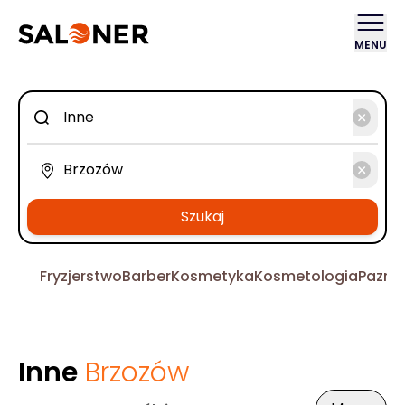
MENU
Szukaj
Fryzjerstwo
Barber
Kosmetyka
Kosmetologia
Pazno
Inne
Brzozów