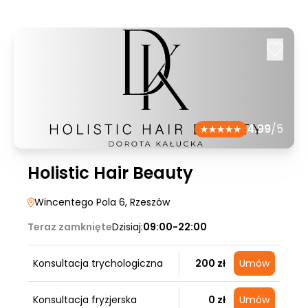
4.99
/5
Holistic Hair Beauty
Wincentego Pola 6
, Rzeszów
Teraz zamknięte
Dzisiaj:
09:00-22:00
Konsultacja trychologiczna
200 zł
Umów
Konsultacja fryzjerska
0 zł
Umów