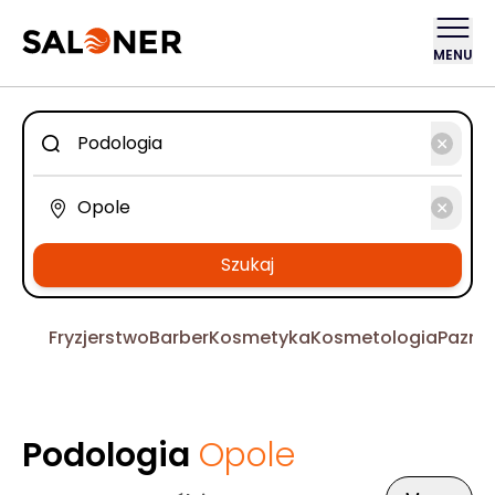
MENU
Szukaj
Fryzjerstwo
Barber
Kosmetyka
Kosmetologia
Pazno
Podologia
Opole