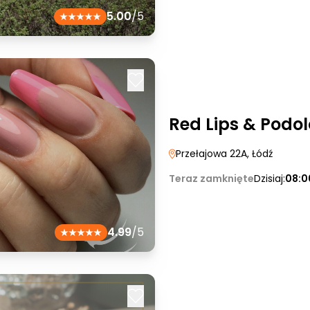
5.00
/5
Red Lips & Podol
Przełajowa 22A
, Łódź
Teraz zamknięte
Dzisiaj:
08:0
4.99
/5