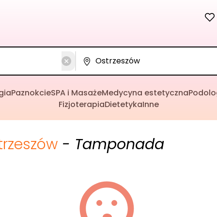
gia
Paznokcie
SPA i Masaże
Medycyna estetyczna
Podolo
Fizjoterapia
Dietetyka
Inne
trzeszów
- Tamponada