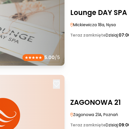
Lounge DAY SPA
Mickiewicza 18a
, Nysa
Teraz zamknięte
Dzisiaj:
07:0
5.00
/5
ZAGONOWA 21
Zagonowa 21A
, Poznań
Teraz zamknięte
Dzisiaj:
09:0