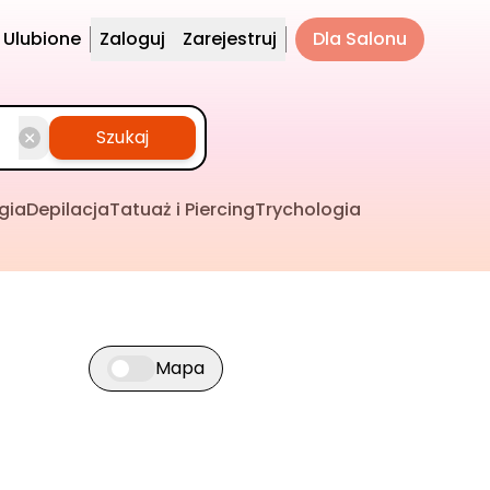
Ulubione
Zaloguj
Zarejestruj
Dla Salonu
Szukaj
gia
Depilacja
Tatuaż i Piercing
Trychologia
Mapa
Przełącz widok mapy