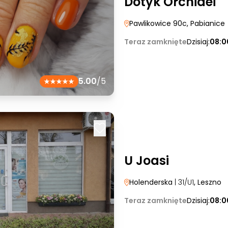
Dotyk Orchidei
Pawlikowice 90c
, Pabianice
Teraz zamknięte
Dzisiaj:
08:0
5.00
/5
U Joasi
Holenderska
| 31/U1
, Leszno
Teraz zamknięte
Dzisiaj:
08:0