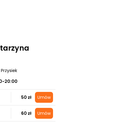
tarzyna
, Przysiek
0-20:00
50 zł
Umów
60 zł
Umów