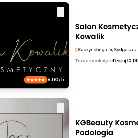
Salon Kosmetyc
Kowalik
Baczyńskiego 15
, Bydgoszcz
Teraz zamknięte
Dzisiaj:
10:0
5.00
/5
KGBeauty Kosme
Podologia