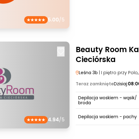
5.00
/5
Beauty Room Ka
Cieciórska
Leśna 3b
| I piętro przy Polo
Teraz zamknięte
Dzisiaj:
08:0
Depilacja woskiem - wąsik/
broda
Depilacja woskiem - pachy
4.94
/5