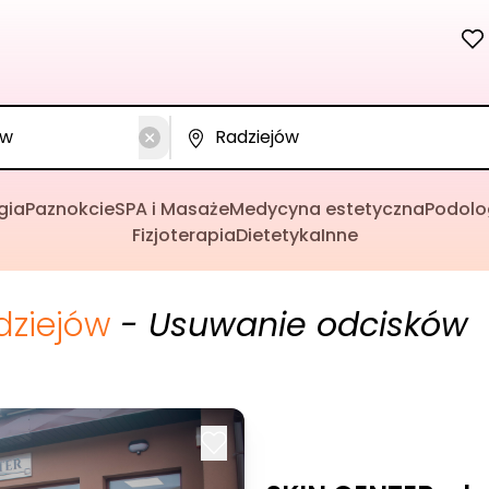
gia
Paznokcie
SPA i Masaże
Medycyna estetyczna
Podolo
Fizjoterapia
Dietetyka
Inne
dziejów
- Usuwanie odcisków