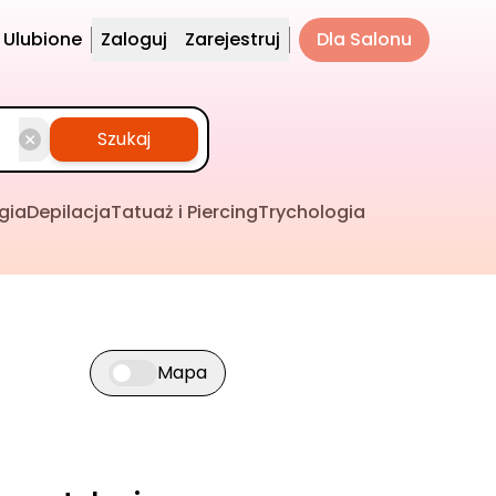
Ulubione
Zaloguj
Zarejestruj
Dla Salonu
Szukaj
gia
Depilacja
Tatuaż i Piercing
Trychologia
Mapa
Przełącz widok mapy