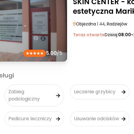
SKIN CENTER - k
estetyczna Mar
Objezdna
| 44
, Radziejów
Teraz otwarte
Dzisiaj:
08:00-
5.00
/5
sługi
Zabieg
Leczenie grzybicy
podologiczny
Pedicure leczniczy
Usuwanie odcisków