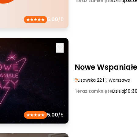
Teraz zamknięte
Dzisiaj:
08:0
5.00
/5
Nowe Wspaniałe
Lisowska 22
| 1
, Warszawa
Teraz zamknięte
Dzisiaj:
10:3
5.00
/5