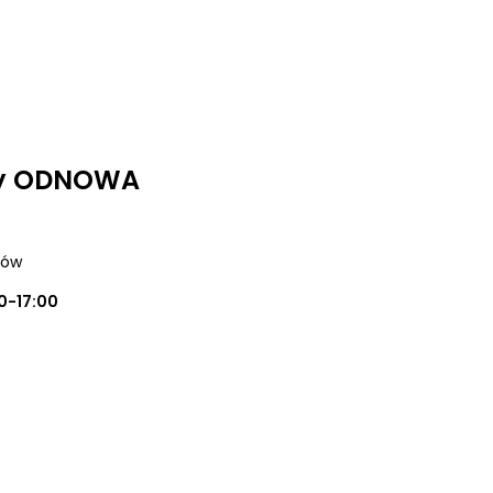
dy ODNOWA
zów
0-17:00