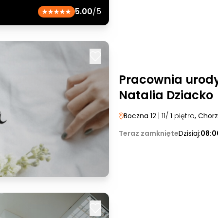
5.00
/5
Pracownia uro
Natalia Dziacko
Boczna 12
| 11/ 1 piętro
, Chor
Teraz zamknięte
Dzisiaj:
08:0