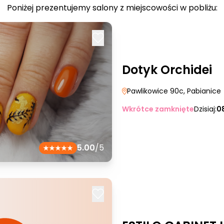
Poniżej prezentujemy salony z miejscowości w pobliżu:
Dotyk Orchidei
Pawlikowice 90c
, Pabianice
Wkrótce zamknięte
Dzisiaj:
0
5.00
/5