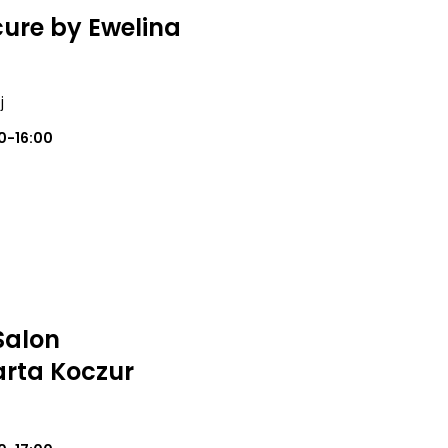
cure by Ewelina
j
0-16:00
Salon
rta Koczur