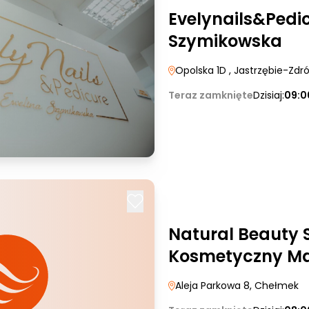
Evelynails&Pedi
Szymikowska
Opolska 1D
, Jastrzębie-Zdró
Teraz zamknięte
Dzisiaj:
09:0
Natural Beauty 
Kosmetyczny Ma
Aleja Parkowa 8
, Chełmek