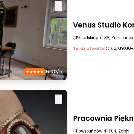
Venus Studio Ko
Piłsudskiego
| 38
, Konstanci
Teraz otwarte
Dzisiaj:
09:00-
5.00
/5
Pracownia Pięk
Powstańców 41
| U4
, Ząbki