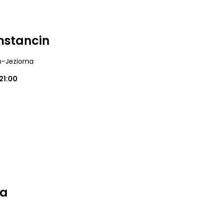
nstancin
n-Jeziorna
21:00
na