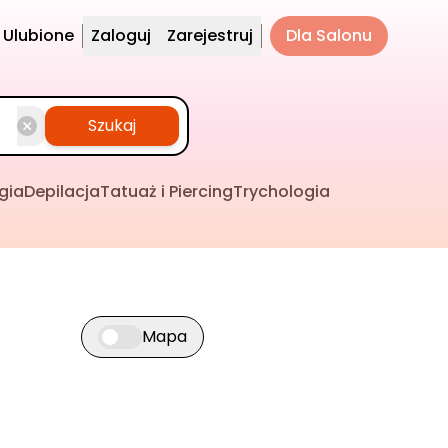
Ulubione
Zaloguj
Zarejestruj
Dla Salonu
Szukaj
gia
Depilacja
Tatuaż i Piercing
Trychologia
Mapa
Przełącz widok mapy