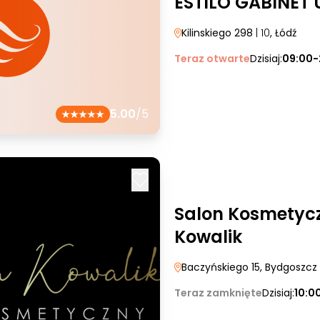
ESTILO GABINET
Kilinskiego 298
| 10
, Łódź
Teraz otwarte
Dzisiaj:
09:00-
5.00
/5
Salon Kosmetyc
Kowalik
Baczyńskiego 15
, Bydgoszcz
Teraz zamknięte
Dzisiaj:
10:0