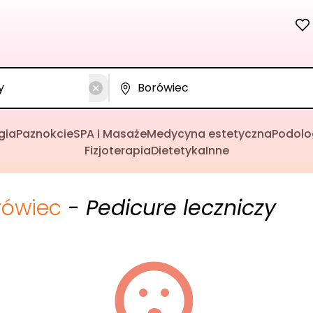
gia
Paznokcie
SPA i Masaże
Medycyna estetyczna
Podolo
Fizjoterapia
Dietetyka
Inne
rówiec
- Pedicure leczniczy