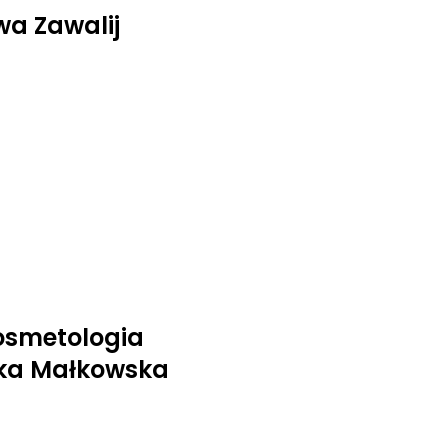
a Zawalij
osmetologia
ika Małkowska