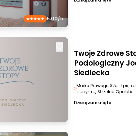
Dzisiaj:
zamknięte
5.00
/5
Twoje Zdrowe St
Podologiczny J
Siedlecka
Marka Prawego 32c
| I piętr
budynku
, Strzelce Opolskie
Dzisiaj:
zamknięte