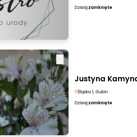
Dzisiaj:
zamknięte
Justyna Kamyna
Śląska 1
, Gubin
Dzisiaj:
zamknięte