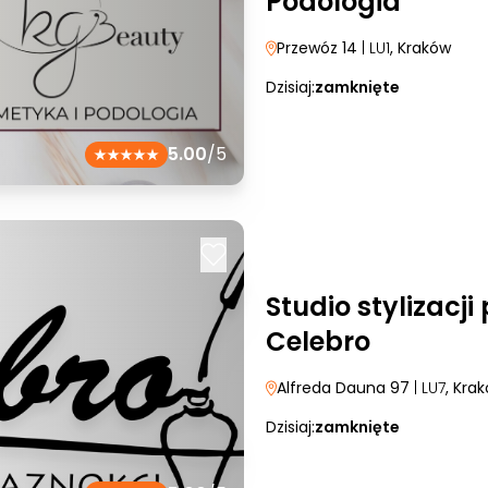
Podologia
Przewóz 14
| LU1
, Kraków
Dzisiaj:
zamknięte
5.00
/5
Studio stylizacji
Celebro
Alfreda Dauna 97
| LU7
, Kra
Dzisiaj:
zamknięte