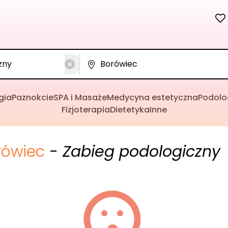
gia
Paznokcie
SPA i Masaże
Medycyna estetyczna
Podolo
Fizjoterapia
Dietetyka
Inne
rówiec
- Zabieg podologiczny