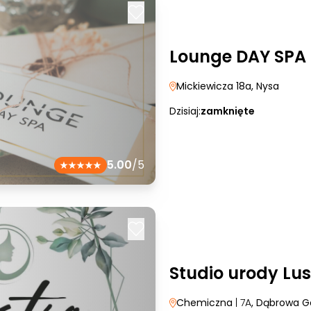
Lounge DAY SPA
Mickiewicza 18a
, Nysa
Dzisiaj:
zamknięte
5.00
/5
Studio urody Lus
Chemiczna
| 7A
, Dąbrowa G