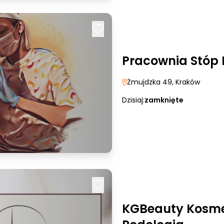
Pracownia Stóp 
Żmujdzka 49
, Kraków
Dzisiaj:
zamknięte
KGBeauty Kosme