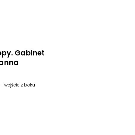
opy. Gabinet
oanna
o - wejście z boku