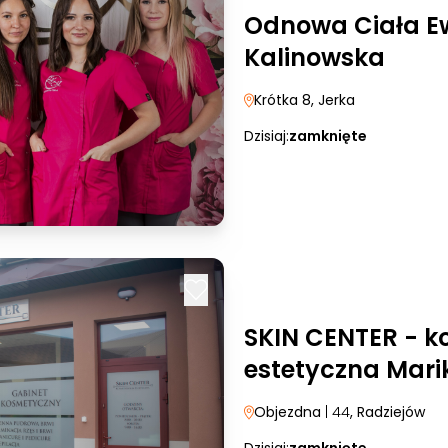
Odnowa Ciała Ew
Kalinowska
Krótka 8
, Jerka
Dzisiaj:
zamknięte
SKIN CENTER - k
estetyczna Mar
Objezdna
| 44
, Radziejów