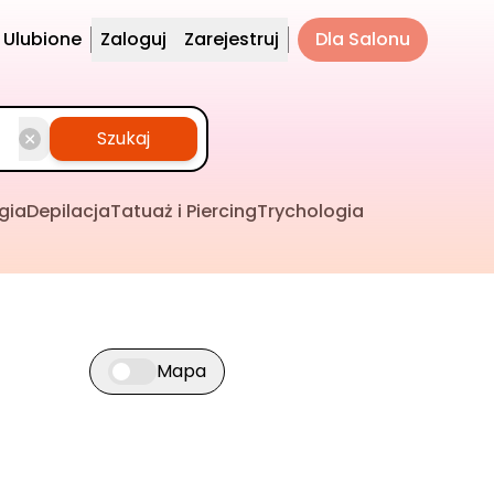
Ulubione
Zaloguj
Zarejestruj
Dla Salonu
Szukaj
gia
Depilacja
Tatuaż i Piercing
Trychologia
Mapa
Przełącz widok mapy