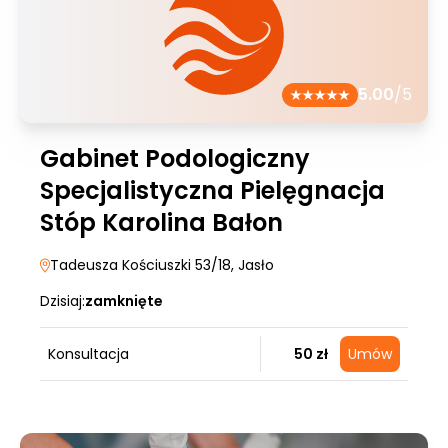
5.00
/5
Gabinet Podologiczny
Specjalistyczna Pielęgnacja
Stóp Karolina Bałon
Tadeusza Kościuszki 53/18
, Jasło
Dzisiaj:
zamknięte
Konsultacja
50 zł
Umów