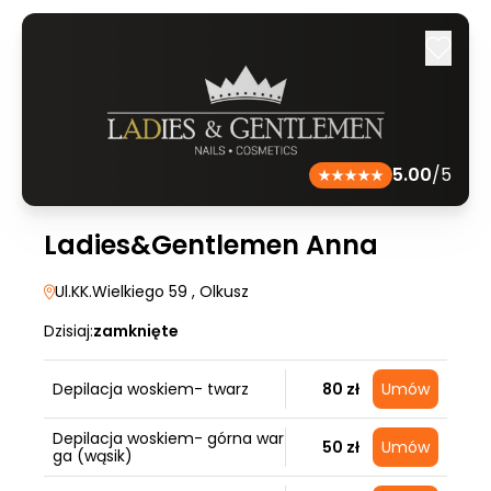
5.00
/5
Ladies&Gentlemen Anna
Ul.KK.Wielkiego 59
, Olkusz
Dzisiaj:
zamknięte
Depilacja woskiem- twarz
80 zł
Umów
Depilacja woskiem- górna war
50 zł
Umów
ga (wąsik)