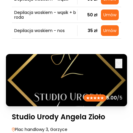
Depilacja woskiem - wąsik + b
50 zł
Umów
roda
Depilacja woskiem - nos
35 zł
Umów
5.00
/5
Studio Urody Angela Zioło
Plac handlowy 3
, Gorzyce