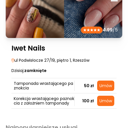
4.99
/5
Iwet Nails
ul Podwisłocze 27/19, piętro 1
, Rzeszów
Dzisiaj:
zamknięte
Tamponada wrastającego pa
50 zł
Umów
znokcia
Korekcja wrastającego paznok
100 zł
Umów
cia z założniem tamponady
Najpopularniejsze usługi