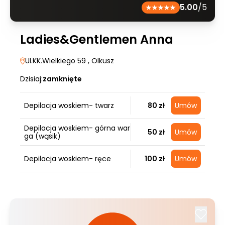
5.00
/5
Ladies&Gentlemen Anna
Ul.KK.Wielkiego 59
, Olkusz
Dzisiaj:
zamknięte
Depilacja woskiem- twarz
80 zł
Umów
Depilacja woskiem- górna war
50 zł
Umów
ga (wąsik)
Depilacja woskiem- ręce
100 zł
Umów