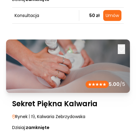
Konsultacja
50 zł
Umów
5.00
/5
Sekret Piękna Kalwaria
Rynek
| 19
, Kalwaria Zebrzydowska
Dzisiaj:
zamknięte