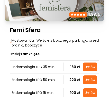
4.98
/5
Femi Sfera
Mostowa, 16a
| Wejście z bocznego parkingu, przed
pralnią
, Dobczyce
Dzisiaj:
zamknięte
Endermologia LPG 35 min
180 zł
Umów
Endermologia LPG 50 min
220 zł
Umów
Endermologia LPG 15 min
100 zł
Umów