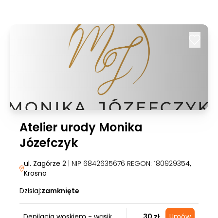
Atelier urody Monika
Józefczyk
ul. Zagórze 2
| NIP 6842635676 REGON: 180929354
,
Krosno
Dzisiaj:
zamknięte
Depilacja woskiem - wąsik
30 zł
Umów