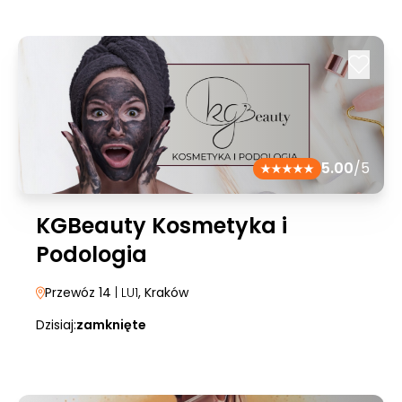
5.00
/5
KGBeauty Kosmetyka i
Podologia
Przewóz 14
| LU1
, Kraków
Dzisiaj:
zamknięte