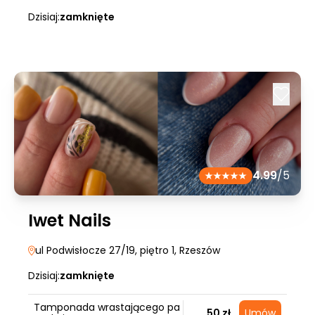
Dzisiaj:
zamknięte
4.99
/5
Iwet Nails
ul Podwisłocze 27/19, piętro 1
, Rzeszów
Dzisiaj:
zamknięte
Tamponada wrastającego pa
50 zł
Umów