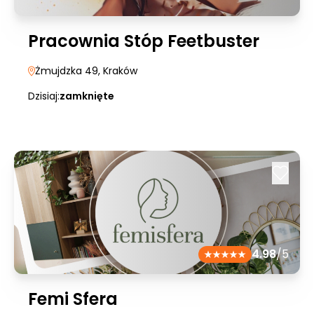
Pracownia Stóp Feetbuster
Żmujdzka 49
, Kraków
Dzisiaj:
zamknięte
4.98
/5
Femi Sfera