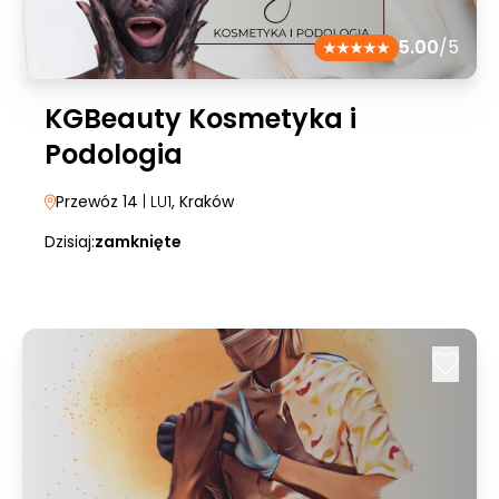
5.00
/5
KGBeauty Kosmetyka i
Podologia
Przewóz 14
| LU1
, Kraków
Dzisiaj:
zamknięte