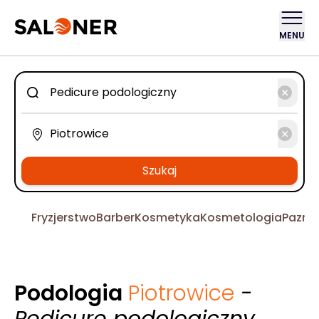
MENU
Szukaj
Fryzjerstwo
Barber
Kosmetyka
Kosmetologia
Pazno
Podologia
Piotrowice
-