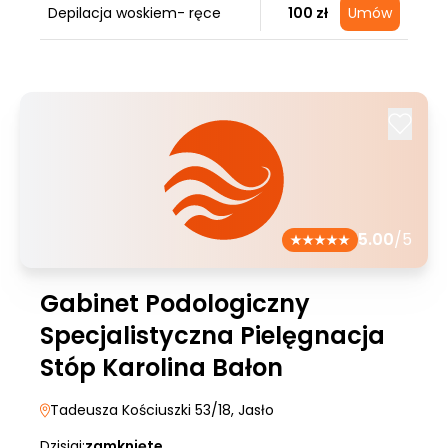
Depilacja woskiem- ręce
100 zł
Umów
5.00
/5
Gabinet Podologiczny
Specjalistyczna Pielęgnacja
Stóp Karolina Bałon
Tadeusza Kościuszki 53/18
, Jasło
Dzisiaj:
zamknięte