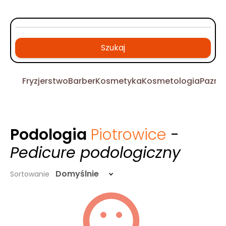
Szukaj
Fryzjerstwo
Barber
Kosmetyka
Kosmetologia
Pazno
Podologia
Piotrowice
-
Pedicure podologiczny
Domyślnie
Sortowanie