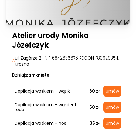
Atelier urody Monika
Józefczyk
ul. Zagórze 2
| NIP 6842635676 REGON: 180929354
,
Krosno
Dzisiaj:
zamknięte
Depilacja woskiem - wąsik
30 zł
Umów
Depilacja woskiem - wąsik + b
50 zł
Umów
roda
Depilacja woskiem - nos
35 zł
Umów