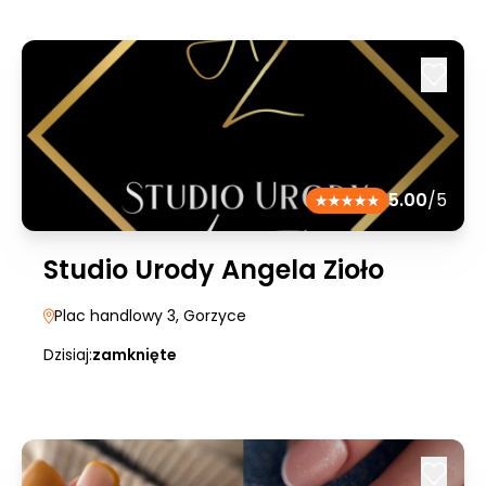
5.00
/5
Studio Urody Angela Zioło
Plac handlowy 3
, Gorzyce
Dzisiaj:
zamknięte