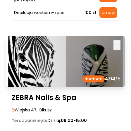
Depilacja woskiem- ręce
100 zł
Umów
4.94
/5
ZEBRA Nails & Spa
Wiejska 47
, Olkusz
Teraz zamknięte
Dzisiaj:
08:00-15:00