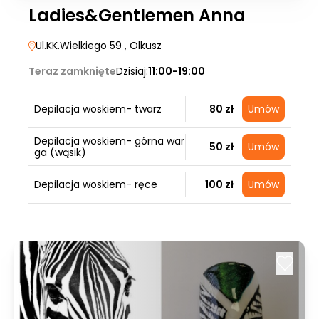
Ladies&Gentlemen Anna
Ul.KK.Wielkiego 59
, Olkusz
Teraz zamknięte
Dzisiaj:
11:00-19:00
Depilacja woskiem- twarz
80 zł
Umów
Depilacja woskiem- górna war
50 zł
Umów
ga (wąsik)
Depilacja woskiem- ręce
100 zł
Umów