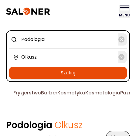
MENU
Szukaj
Fryzjerstwo
Barber
Kosmetyka
Kosmetologia
Pazno
Podologia
Olkusz