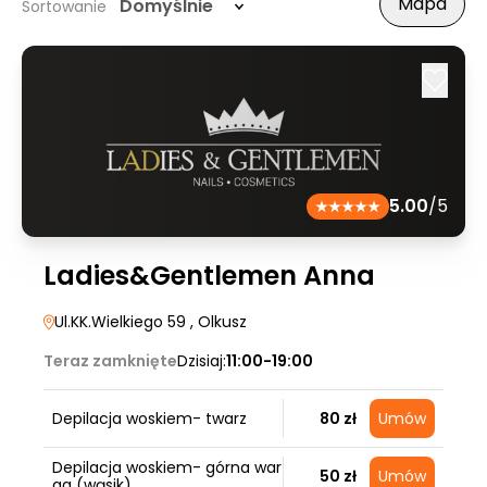
Mapa
Domyślnie
Sortowanie
5.00
/5
Ladies&Gentlemen Anna
Ul.KK.Wielkiego 59
, Olkusz
Teraz zamknięte
Dzisiaj:
11:00-19:00
Depilacja woskiem- twarz
80 zł
Umów
Depilacja woskiem- górna war
50 zł
Umów
ga (wąsik)