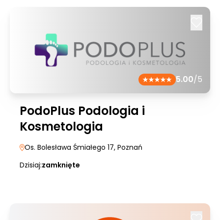
5.00
/5
PodoPlus Podologia i
Kosmetologia
Os. Bolesława Śmiałego 17
, Poznań
Dzisiaj:
zamknięte