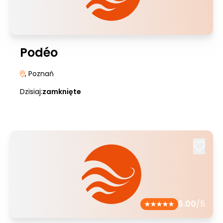
Podéo
, Poznań
Dzisiaj:
zamknięte
5.00
/5