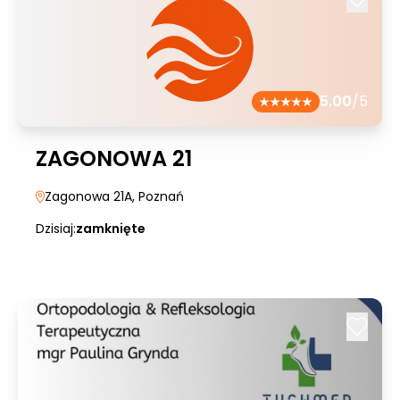
5.00
/5
ZAGONOWA 21
Zagonowa 21A
, Poznań
Dzisiaj:
zamknięte