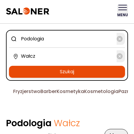
MENU
Szukaj
Fryzjerstwo
Barber
Kosmetyka
Kosmetologia
Pazno
Podologia
Wałcz