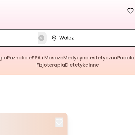
gia
Paznokcie
SPA i Masaże
Medycyna estetyczna
Podolo
Fizjoterapia
Dietetyka
Inne