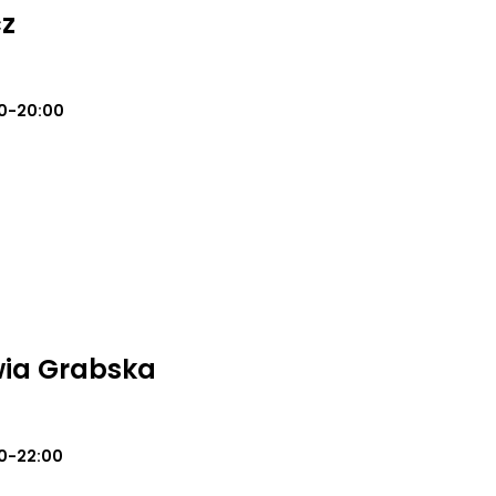
cz
0-20:00
wia Grabska
0-22:00