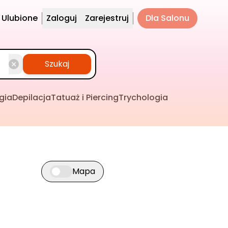
Ulubione
Zaloguj
Zarejestruj
Dla Salonu
Szukaj
gia
Depilacja
Tatuaż i Piercing
Trychologia
Mapa
Przełącz widok mapy