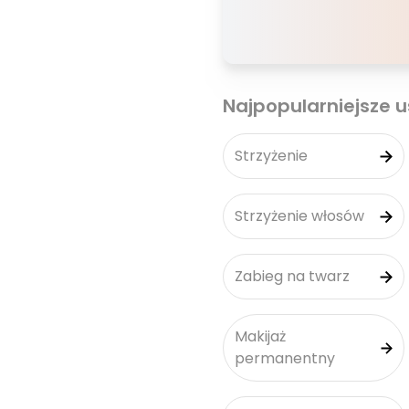
Najpopularniejsze u
Strzyżenie
Strzyżenie włosów
Zabieg na twarz
Makijaż
permanentny