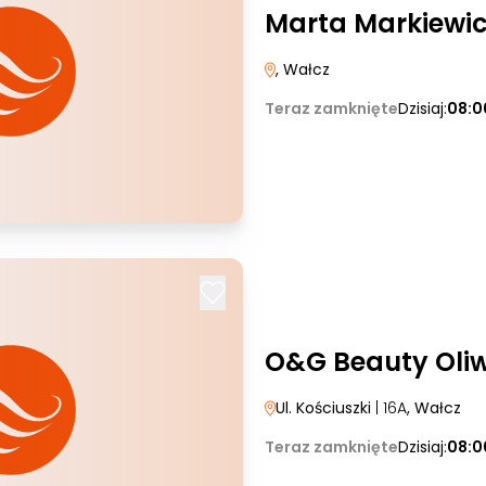
Marta Markiewi
, Wałcz
Teraz zamknięte
Dzisiaj:
08:0
O&G Beauty Oli
Ul. Kościuszki
| 16A
, Wałcz
Teraz zamknięte
Dzisiaj:
08:0