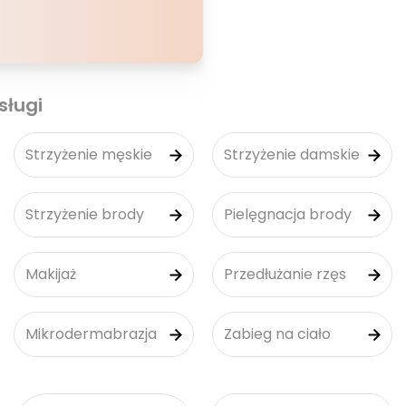
sługi
Strzyżenie męskie
Strzyżenie damskie
Strzyżenie brody
Pielęgnacja brody
Makijaż
Przedłużanie rzęs
Mikrodermabrazja
Zabieg na ciało