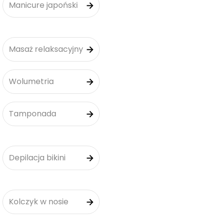
Manicure japoński
Masaż relaksacyjny
Wolumetria
Tamponada
Depilacja bikini
Kolczyk w nosie