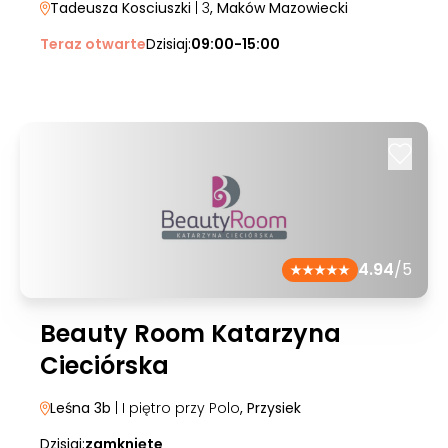
Tadeusza Kosciuszki
| 3
, Maków Mazowiecki
Teraz otwarte
Dzisiaj:
09:00-15:00
4.94
/5
Beauty Room Katarzyna
Cieciórska
Leśna 3b
| I piętro przy Polo
, Przysiek
Dzisiaj:
zamknięte