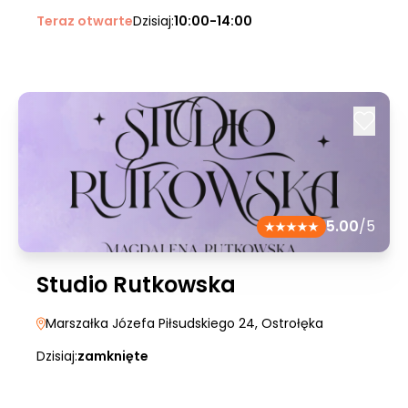
Teraz otwarte
Dzisiaj:
10:00-14:00
5.00
/5
Studio Rutkowska
Marszałka Józefa Piłsudskiego 24
, Ostrołęka
Dzisiaj:
zamknięte