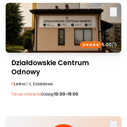
5.00
/5
Działdowskie Centrum
Odnowy
Leśna
| 11
, Działdowo
Teraz otwarte
Dzisiaj:
10:00-19:00