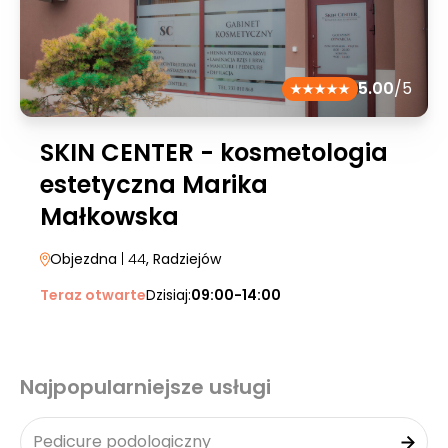
5.00
/5
SKIN CENTER - kosmetologia
estetyczna Marika
Małkowska
Objezdna
| 44
, Radziejów
Teraz otwarte
Dzisiaj:
09:00-14:00
Najpopularniejsze usługi
Pedicure podologiczny