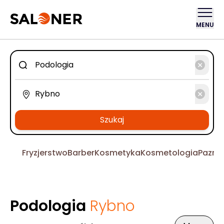
MENU
Szukaj
Fryzjerstwo
Barber
Kosmetyka
Kosmetologia
Pazno
Podologia
Rybno