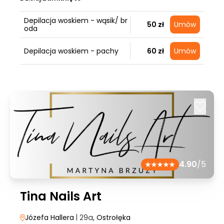
Depilacja woskiem - wąsik/ br
50 zł
Umów
oda
Depilacja woskiem - pachy
60 zł
Umów
4.90
/5
Tina Nails Art
Józefa Hallera
| 29a
, Ostrołęka