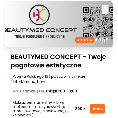
4.92
/5
BEAUTYMED CONCEPT - Twoje
pogotowie estetyczne
Wojska Polskiego 16
| pasaż w markecie
InterMarche
, Lipno
Teraz zamknięte
Dzisiaj:
10:00-18:00
Makijaż permanentny - brwi
metodami maszynowymi (o
890 zł
Umów
mbre, pudrowe, cieniowane, pi
xelowe itp.)