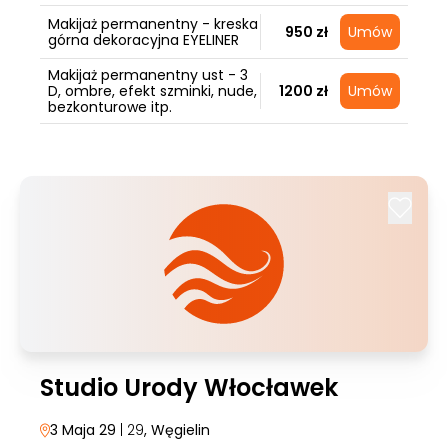
Makijaż permanentny - kreska
950 zł
Umów
górna dekoracyjna EYELINER
Makijaż permanentny ust - 3
D, ombre, efekt szminki, nude,
1200 zł
Umów
bezkonturowe itp.
Studio Urody Włocławek
3 Maja 29
| 29
, Węgielin