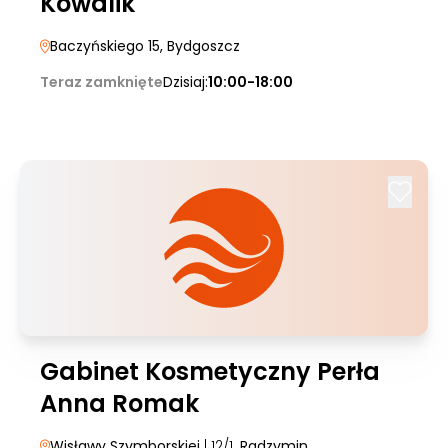
Kowalik
Baczyńskiego 15
, Bydgoszcz
Teraz zamknięte
Dzisiaj:
10:00-18:00
Gabinet Kosmetyczny Perła
Anna Romak
Wisławy Szymborskiej
| 12/1
, Radzymin