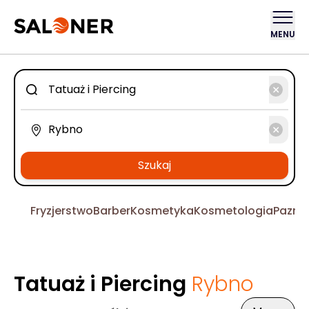
MENU
Szukaj
Fryzjerstwo
Barber
Kosmetyka
Kosmetologia
Pazno
Tatuaż i Piercing
Rybno