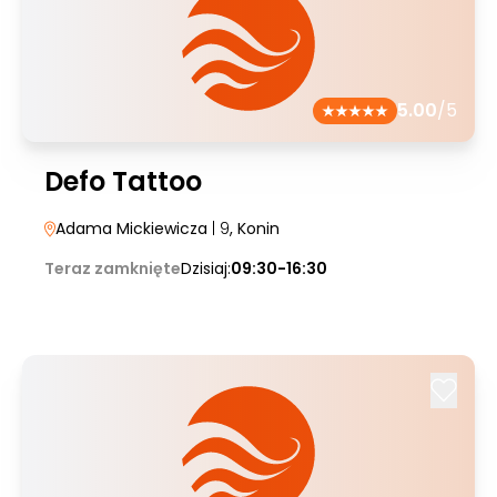
5.00
/5
Defo Tattoo
Adama Mickiewicza
| 9
, Konin
Teraz zamknięte
Dzisiaj:
09:30-16:30