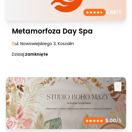
4.69
/5
Metamorfoza Day Spa
ul. Nowowiejskiego 3
, Koszalin
Dzisiaj:
zamknięte
5.00
/5