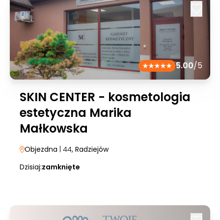
5.00
/5
SKIN CENTER - kosmetologia
estetyczna Marika
Małkowska
Objezdna
| 44
, Radziejów
Dzisiaj:
zamknięte