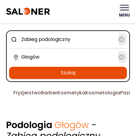
MENU
Szukaj
Fryzjerstwo
Barber
Kosmetyka
Kosmetologia
Pazno
Podologia
Głogów
-