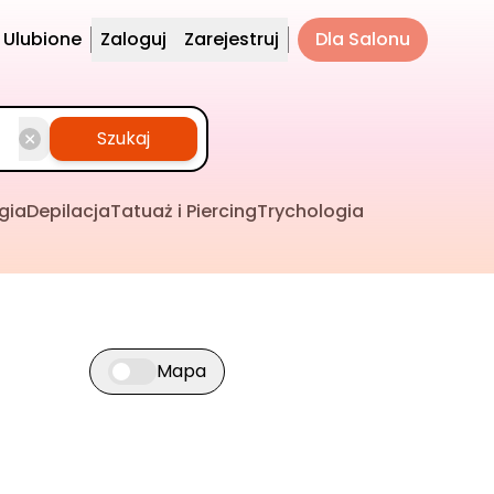
Ulubione
Zaloguj
Zarejestruj
Dla Salonu
Szukaj
gia
Depilacja
Tatuaż i Piercing
Trychologia
Mapa
Przełącz widok mapy