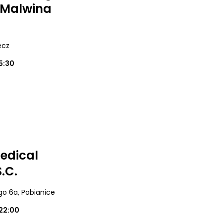
j Malwina
ecz
5:30
edical
.C.
ego 6a
, Pabianice
22:00