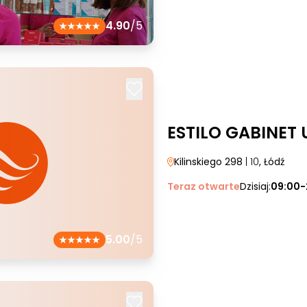
4.90
/5
ESTILO GABINET
Kilinskiego 298
| 10
, Łódź
Teraz otwarte
Dzisiaj:
09:00-
5.00
/5