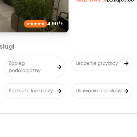
Teraz otwarte
Dzisiaj:
09:00-
4.90
/5
sługi
Zabieg
Leczenie grzybicy
podologiczny
Pedicure leczniczy
Usuwanie odcisków