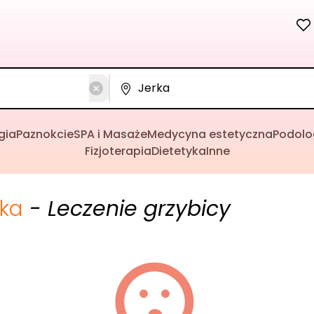
gia
Paznokcie
SPA i Masaże
Medycyna estetyczna
Podolo
Fizjoterapia
Dietetyka
Inne
rka
- Leczenie grzybicy