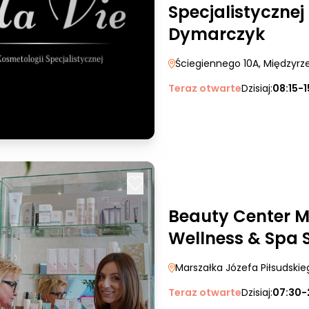
Specjalistyczne
Dymarczyk
Ściegiennego 10A
, Międzyrz
Teraz otwarte
Dzisiaj:
08:15-1
Beauty Center M
Wellness & Spa S
Marszałka Józefa Piłsudski
Teraz otwarte
Dzisiaj:
07:30-