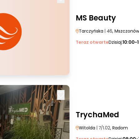
MS Beauty
Tarczyńska
| 46
, Mszczonó
Teraz otwarte
Dzisiaj:
10:00-
TrychaMed
Witolda
| 7/1.02
, Radom